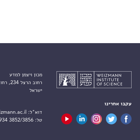
מכון ויצמן למדע
רחוב הרצל 234, רחובות 7610001
ישראל
עקבו אחרינו
דוא"ל:
zmann.ac.il
טל:
 934 3852/3856