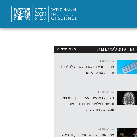
הודעות לעיתונות
ראה הכל >
21.07.2026
מחקר חדש: ויאגרה עשויה להפחית
גרורות בחולי סרטן
15.07.2026
נוגדן לדמנציה: צעד בדרך לטיפול
חדשני באלצהיימר הרותם את
המערכת החיסונית
24.06.2026
צמח אחד, שלוש ממלכות, חמישה