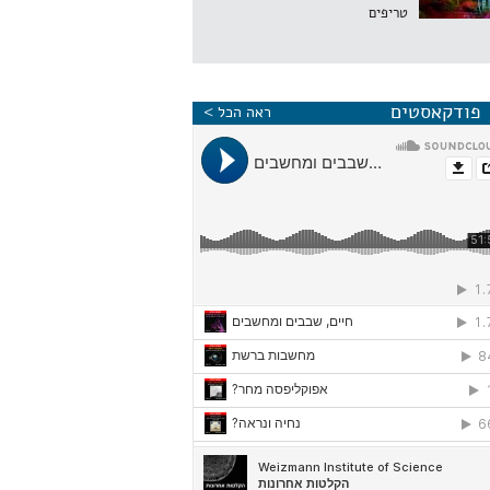
טריפים
פודקאסטים
ראה הכל >