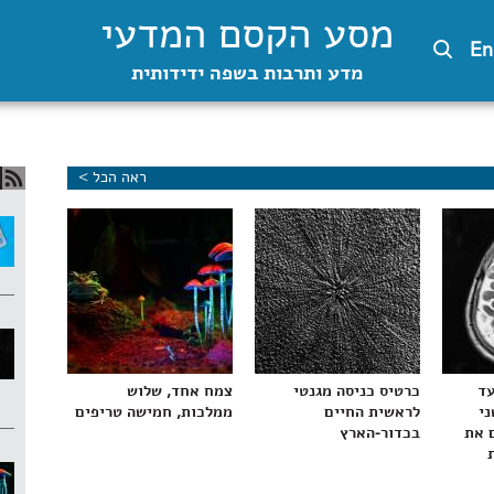
מסע הקסם המדעי
En
מדע ותרבות בשפה ידידותית
ראה הכל >
עד
כרטיס כניסה מגנטי
צמח אחד, שלוש
ני
לראשית החיים
ממלכות, חמישה טריפים
 את
בכדור-הארץ