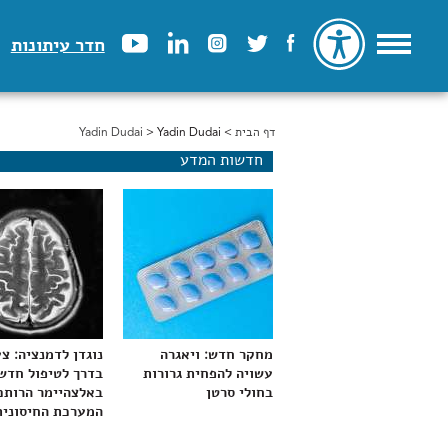
חדר עיתונות
דף הבית
>
הינך נמצא כאן
> Yadin Dudai
Yadin Dudai
חדשות המדע
מחקר חדש: ויאגרה
נוגדן לדמנציה: צ
עשויה להפחית גרורות
בדרך לטיפול חדש
בחולי סרטן
באלצהיימר הרותם
המערכת החיסונית