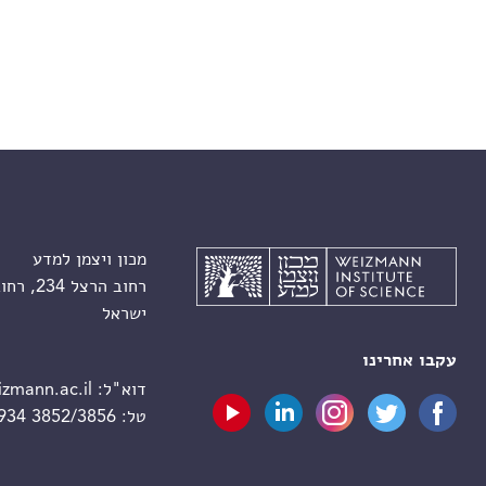
מכון ויצמן למדע
רחוב הרצל 234, רחובות 7610001
ישראל
עקבו אחרינו
דוא"ל:
zmann.ac.il
טל:
 934 3852/3856