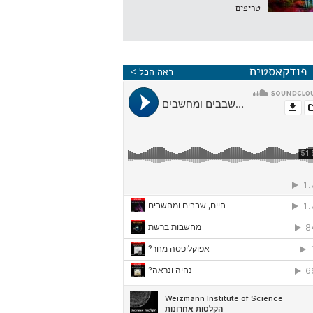
טריפים
פודקאסטים
ראה הכל >