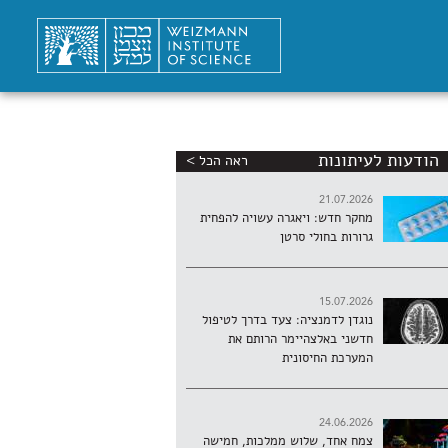
הודעות לעיתונות
ראה הכל >
21.07.2026
מחקר חדש: ויאגרה עשויה להפחית
גרורות בחולי סרטן
15.07.2026
נוגדן לדמנציה: צעד בדרך לטיפול
חדשני באלצהיימר הרותם את
המערכת החיסונית
24.06.2026
צמח אחד, שלוש ממלכות, חמישה