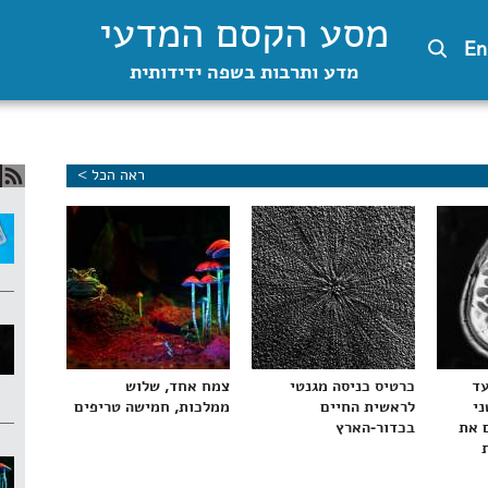
מסע הקסם המדעי
En
מדע ותרבות בשפה ידידותית
ראה הכל >
עד
כרטיס כניסה מגנטי
צמח אחד, שלוש
ני
לראשית החיים
ממלכות, חמישה טריפים
 את
בכדור-הארץ