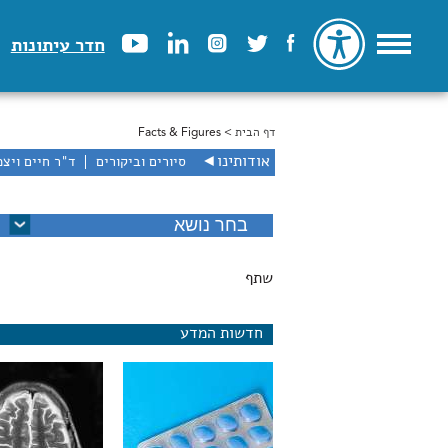
חדר עיתונות
דף הבית
> Facts & Figures
הינך נמצא כאן
אודותינו
◄
סיורים וביקורים
ד"ר חיים ויצמ
שתף
חדשות המדע