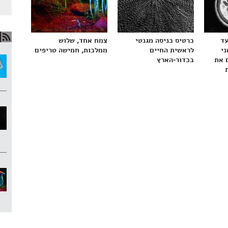
עד
כרטיס כניסה מגנטי
צמח אחד, שלוש
ני
לראשית החיים
ממלכות, חמישה טריפים
 את
בכדור-הארץ