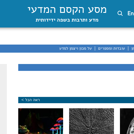
מסע הקסם המדעי
En
מדע ותרבות בשפה ידידותית
ן
עובדות ומספרים
על מכון ויצמן למדע
ראה הכל >