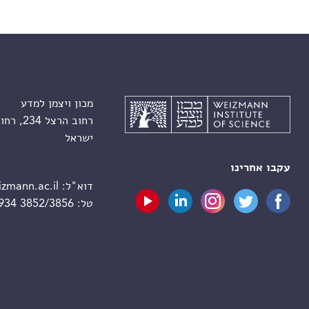
מכון ויצמן למדע
רחוב הרצל 234, רחובות 7610001
ישראל
עקבו אחרינו
דוא"ל:
zmann.ac.il
טל:
 934 3852/3856