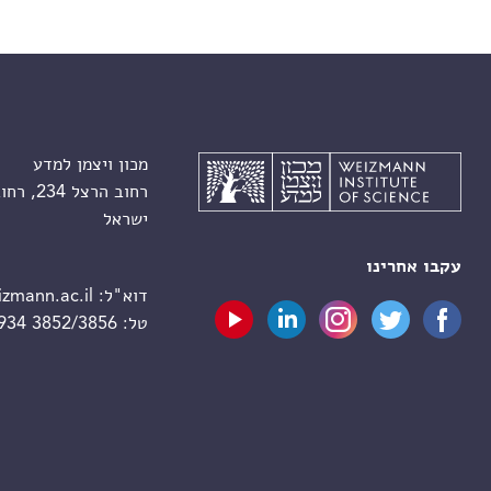
מכון ויצמן למדע
רחוב הרצל 234, רחובות 7610001
ישראל
עקבו אחרינו
דוא"ל:
zmann.ac.il
טל:
 934 3852/3856