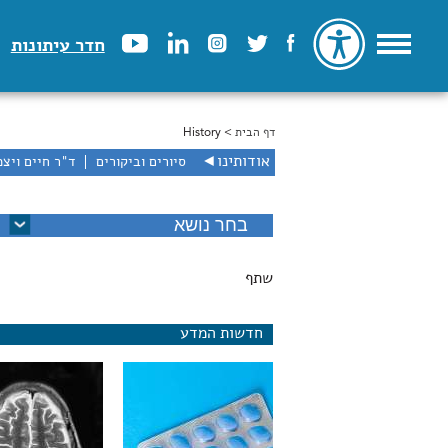
חדר עיתונות
דף הבית
> History
הינך נמצא כאן
אודותינו
◄
סיורים וביקורים
ד"ר חיים ויצמ
שתף
חדשות המדע