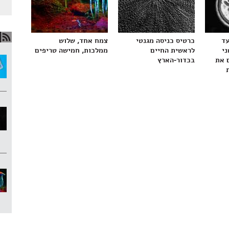
עד
כרטיס כניסה מגנטי
צמח אחד, שלוש
ני
לראשית החיים
ממלכות, חמישה טריפים
 את
בכדור-הארץ