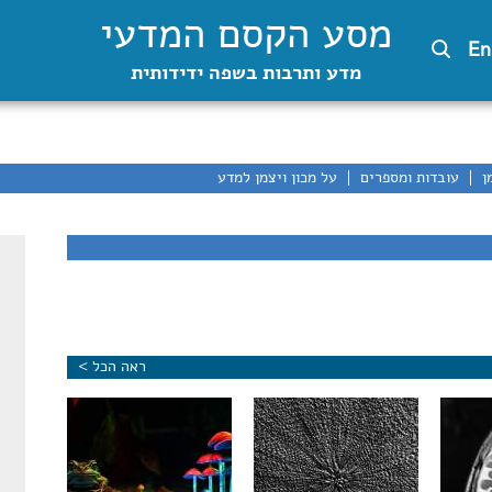
מסע הקסם המדעי
En
מדע ותרבות בשפה ידידותית
ן
עובדות ומספרים
על מכון ויצמן למדע
ראה הכל >