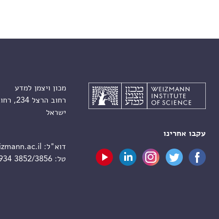
מכון ויצמן למדע
רחוב הרצל 234, רחובות 7610001
ישראל
עקבו אחרינו
דוא"ל:
zmann.ac.il
טל:
 934 3852/3856