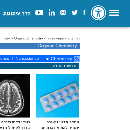
חדר עיתונות
דף הבית
>
הינך נמצא כאן
תחומי מחקר
>
> Organic Chemistry
mistry
Organic Chemistry
ience
Nanoscience
◄
Chemistry
חדשות המדע
מחקר חדש: ויאגרה
נוגדן לדמנציה: צ
עשויה להפחית גרורות
בדרך לטיפול חדש