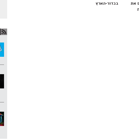
 את
בכדור-הארץ