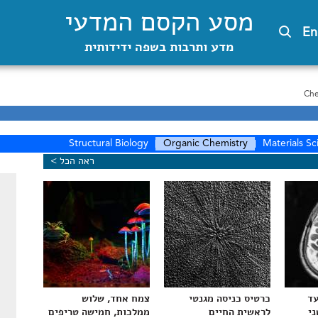
מסע הקסם המדעי
En
מדע ותרבות בשפה ידידותית
Che
Structural Biology
Organic Chemistry
Materials Sc
ראה הכל >
עד
כרטיס כניסה מגנטי
צמח אחד, שלוש
ני
לראשית החיים
ממלכות, חמישה טריפים