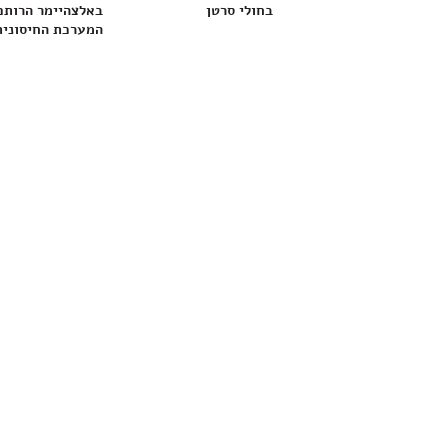
בחולי סרטן
באלצהיימר הרותם
המערכת החיסונית