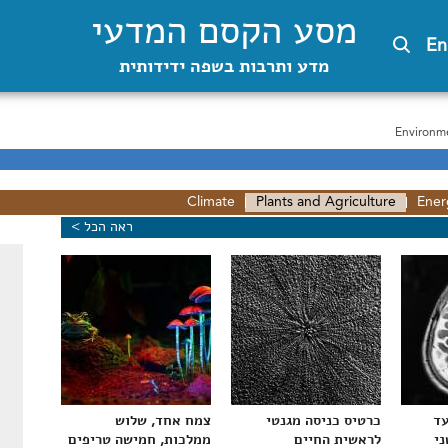
מסע הקסם המדעי
En
מדע ותרבות בשפה ידידותית
Environm
Climate
Plants and Agriculture
Ener
ראה הכל >
עד
כרטיס כניסה מגנטי
צמח אחד, שלוש
ני
לראשית החיים
ממלכות, חמישה טריפים