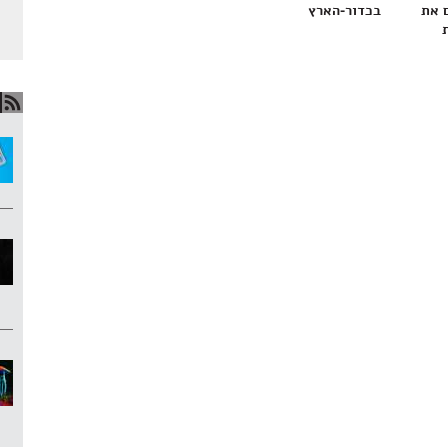
 את
בכדור-הארץ