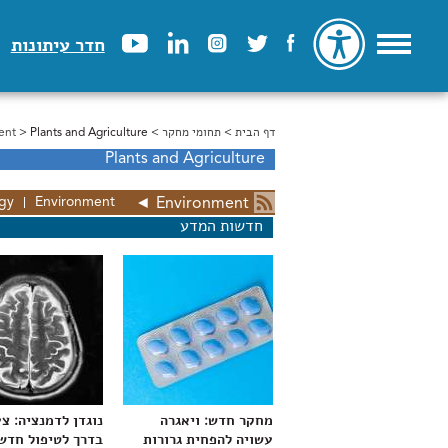
חדר עיתונות
דף הבית
>
הינך נמצא כאן
תחומי מחקר
>
> Plants and Agriculture
ent
Plants and Agriculture
gy
Environment
◄
Environment
חדשות המדע
מחקר חדש: ויאגרה
נוגדן לדמנציה: צ
עשויה להפחית גרורות
בדרך לטיפול חדש