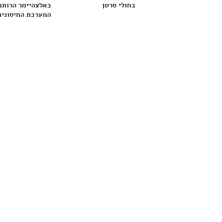
בחולי סרטן
באלצהיימר הרותם
המערכת החיסונית