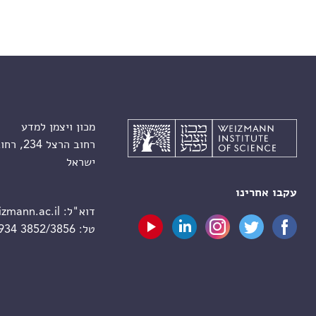
מכון ויצמן למדע
רחוב הרצל 234, רחובות 7610001
ישראל
עקבו אחרינו
דוא"ל:
zmann.ac.il
טל:
 934 3852/3856