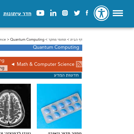
חדר עיתונות
דף הבית
>
הינך נמצא כאן
תחומי מחקר
>
> Quantum Computing
ence
Quantum Computing
ing
◄
Math & Computer Science
ng
חדשות המדע
מחקר חדש: ויאגרה
נוגדן לדמנציה: צ