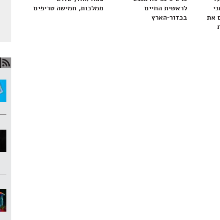
ני
לראשית החיים
ממלכות, חמישה טריפים
 את
בכדור-הארץ