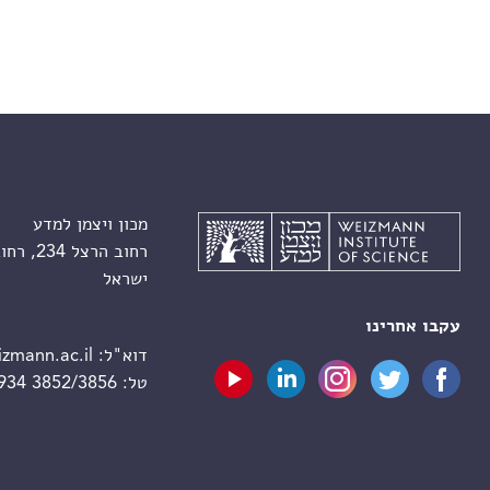
מכון ויצמן למדע
רחוב הרצל 234, רחובות 7610001
ישראל
עקבו אחרינו
דוא"ל:
zmann.ac.il
טל:
 934 3852/3856