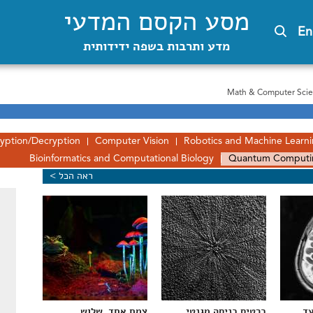
מסע הקסם המדעי
En
מדע ותרבות בשפה ידידותית
Math & Computer Sci
yption/Decryption
Computer Vision
Robotics and Machine Learn
Bioinformatics and Computational Biology
Quantum Computi
ראה הכל >
עד
כרטיס כניסה מגנטי
צמח אחד, שלוש