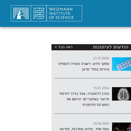
הודעות לעיתונות
ראה הכל >
21.07.2026
מחקר חדש: ויאגרה עשויה להפחית
גרורות בחולי סרטן
15.07.2026
נוגדן לדמנציה: צעד בדרך לטיפול
חדשני באלצהיימר הרותם את
המערכת החיסונית
24.06.2026
צמח אחד, שלוש ממלכות, חמישה