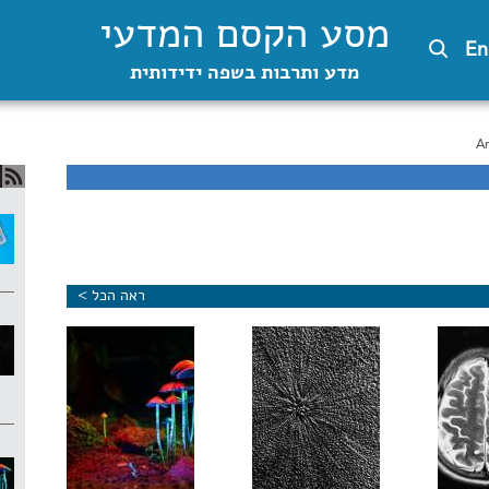
מסע הקסם המדעי
En
מדע ותרבות בשפה ידידותית
An
ראה הכל >