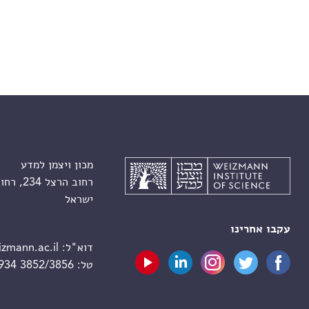
מכון ויצמן למדע
רחוב הרצל 234, רחובות 7610001
ישראל
עקבו אחרינו
דוא"ל:
zmann.ac.il
טל:
 934 3852/3856