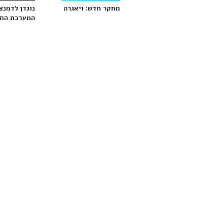
מחקר חדש: ויאגרה עשויה להפחית גרורות
נוגדן לדמנצ
המערכת החי