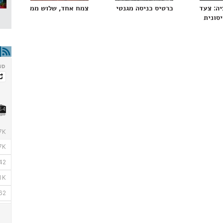
 בחולי סרטן
יה: צעד בדרך לטיפול חדשני באלצהיימר הרותם את
כרטיס כניסה מגנטי לראשית החיים בכדור-הארץ
צמח אחד, שלוש ממלכות, חמי
סונית