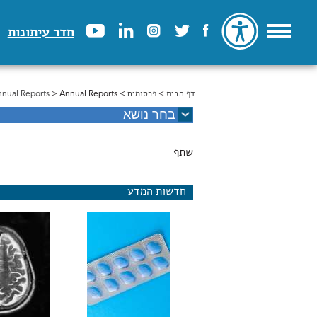
חדר עיתונות
דף הבית
>
הינך נמצא כאן
פרסומים
>
> Annual Reports
nual Reports
שתף
חדשות המדע