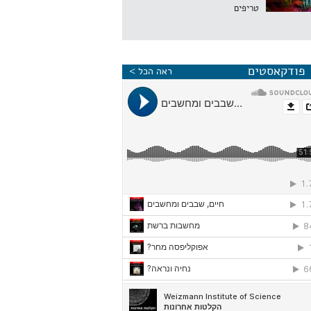
טריפים
שה טריפים
פודקאסטים
ראה הכל >