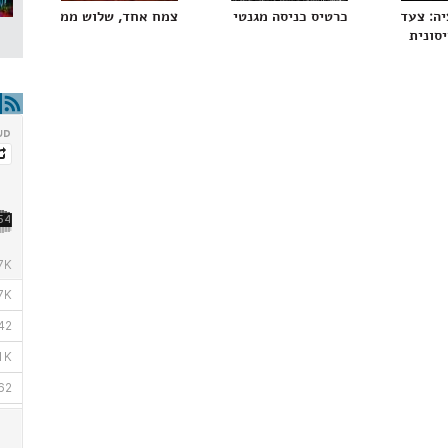
 בחולי סרטן
יה: צעד בדרך לטיפול חדשני באלצהיימר הרותם את
כרטיס כניסה מגנטי לראשית החיים בכדור-הארץ
צמח אחד, שלוש ממלכות, חמי
סונית