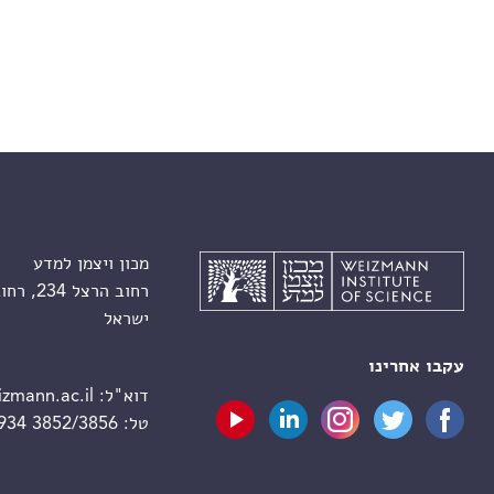
מכון ויצמן למדע
רחוב הרצל 234, רחובות 7610001
ישראל
עקבו אחרינו
דוא"ל:
zmann.ac.il
טל:
 934 3852/3856