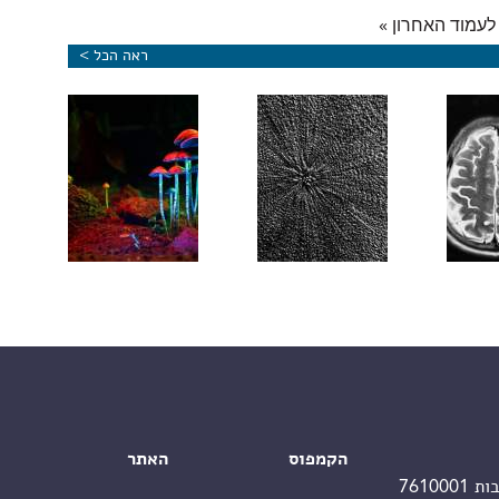
לעמוד האחרון »
ראה הכל >
גרה עשויה
נוגדן לדמנציה: צעד בדרך לטיפול
כרטיס כניסה מגנטי
צמח 
בחולי סרטן
חדשני באלצהיימר הרותם את המערכת
לראשית החיים
שלוש
החיסונית
בכדור-הארץ
חמיש
הקמפוס
האתר