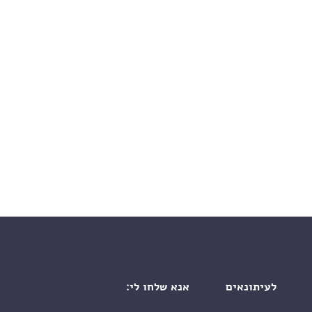
אחד,
 ממלכות,
ה טריפים
לעיתונאים
אנא שלחו לי: