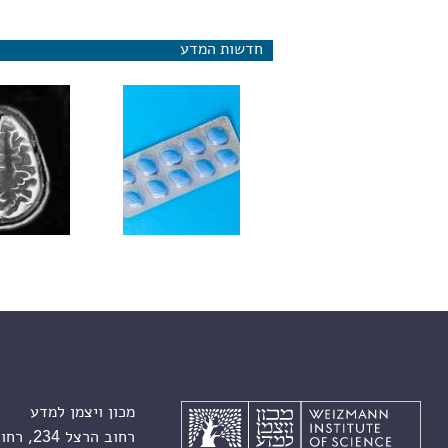
חדשות המדע
מחקר חדש: ויא
להפחית גרורות 
מכון ויצמן למדע
רחוב הרצל 234, רחובות 7610001