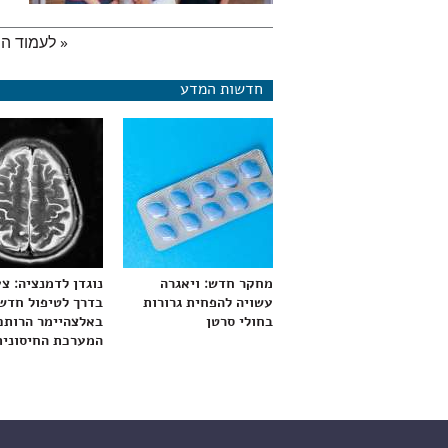
« לעמוד ה
עמודים
חדשות המדע
מחקר חדש: ויאגרה
נוגדן לדמנציה: צ
עשויה להפחית גרורות
בדרך לטיפול חדש
בחולי סרטן
באלצהיימר הרותם
המערכת החיסונית