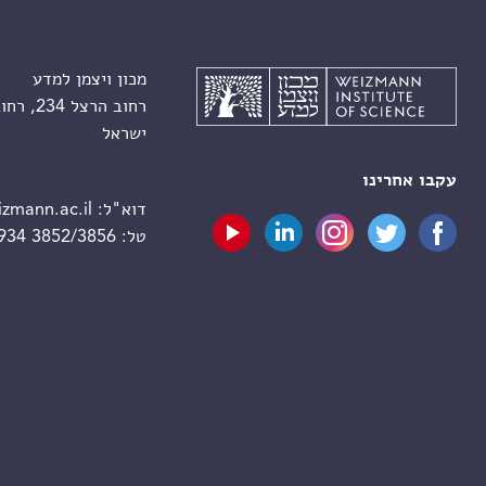
מכון ויצמן למדע
רחוב הרצל 234, רחובות 7610001
ישראל
עקבו אחרינו
דוא"ל:
zmann.ac.il
טל:
 934 3852/3856