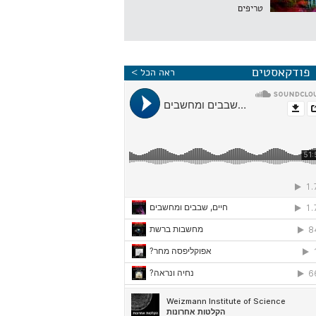
טריפים
פודקאסטים
ראה הכל >