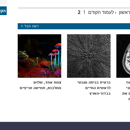
ראשון
‹ לעמוד הקודם
1
2
ראה הכל >
עד
כרטיס כניסה מגנטי
צמח אחד, שלוש
ני
לראשית החיים
ממלכות, חמישה טריפים
 את
בכדור-הארץ