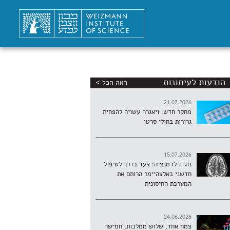
הודעות לעיתונות
ראה הכל >
21.07.2026
מחקר חדש: ויאגרה עשויה להפחית
גרורות בחולי סרטן
15.07.2026
נוגדן לדמנציה: צעד בדרך לטיפול
חדשני באלצהיימר הרותם את
המערכת החיסונית
24.06.2026
צמח אחד, שלוש ממלכות, חמישה