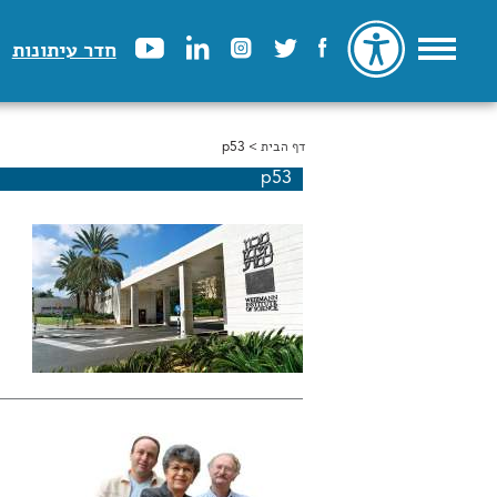
חדר עיתונות
דף הבית
> p53
הינך נמצא כאן
p53