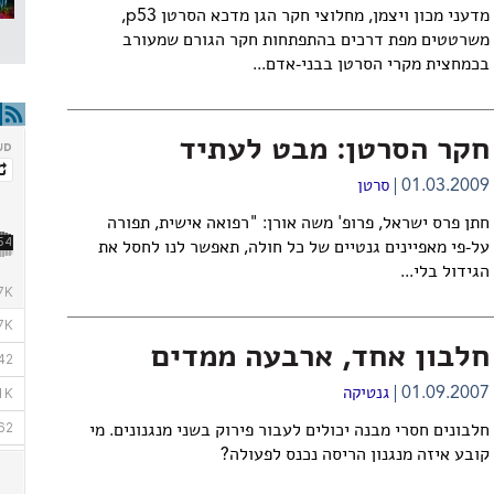
מדעני מכון ויצמן, מחלוצי חקר הגן מדכא הסרטן p53,
משרטטים מפת דרכים בהתפתחות חקר הגורם שמעורב
בכמחצית מקרי הסרטן בבני-אדם...
חקר הסרטן: מבט לעתיד
01.03.2009
סרטן
חתן פרס ישראל, פרופ' משה אורן: "רפואה אישית, תפורה
על-פי מאפיינים גנטיים של כל חולה, תאפשר לנו לחסל את
הגידול בלי...
חלבון אחד, ארבעה ממדים
01.09.2007
גנטיקה
חלבונים חסרי מבנה יכולים לעבור פירוק בשני מנגנונים. מי
קובע איזה מנגנון הריסה נכנס לפעולה?