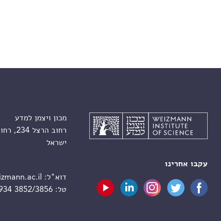
מכון ויצמן למדע
רחוב הרצל 234, רחובות 7610001
ישראל
עקבו אחרינו
דוא"ל:
zmann.ac.il
טל:
 934 3852/3856