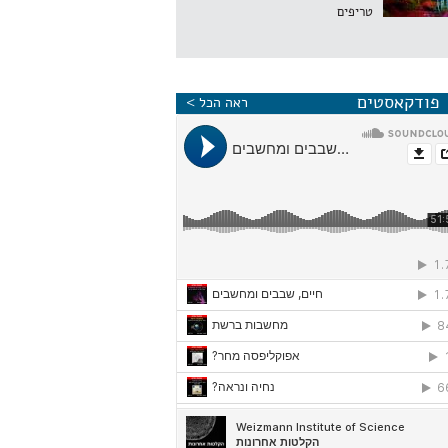
טריפים
פודקאסטים
ראה הכל >