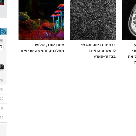
עד
כרטיס כניסה מגנטי
צמח אחד, שלוש
ני
לראשית החיים
ממלכות, חמישה טריפים
 את
בכדור-הארץ