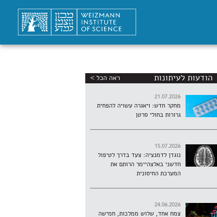
הודעות לעיתונות
ראה הכל >
21.07.2026
מחקר חדש: ויאגרה עשויה להפחית
גרורות בחולי סרטן
15.07.2026
נוגדן לדמנציה: צעד בדרך לטיפול
חדשני באלצהיימר הרותם את
המערכת החיסונית
24.06.2026
צמח אחד, שלוש ממלכות, חמישה