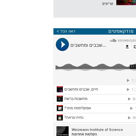
טריפים
פודקאסטים
ראה הכל >