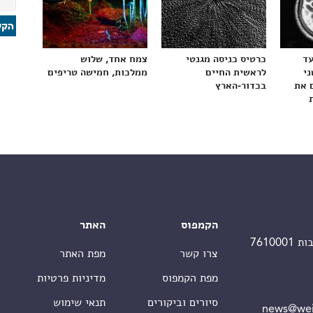
עד
כרטיס כניסה מגנטי
צמח אחד, שלוש
ני
לראשית החיים
ממלכות, חמישה טריפים
 את
בכדור-הארץ
הקמפוס
האתר
צרו קשר
מפת האתר
מפת הקמפוס
מדיניות פרטיות
סיורים וביקורים
תנאי שימוש
news@wei