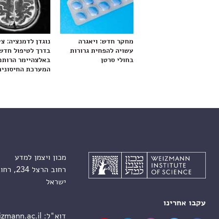
מחקר חדש: ויאגרה
נוגדן לדמנציה: צ
עשויה להפחית גרורות
בדרך לטיפול חדש
בחולי סרטן
באלצהיימר הרותם
המערכת החיסונית
מכון ויצמן למדע
רחוב הרצל 234, רחובות 7610001
ישראל
עקבו אחרינו
דוא"ל:
zmann.ac.il