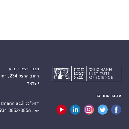
מכון ויצמן למדע
רחוב הרצל 234, רחובות 7610001
ישראל
עקבו אחרינו
דוא"ל:
zmann.ac.il
טל:
 934 3852/3856