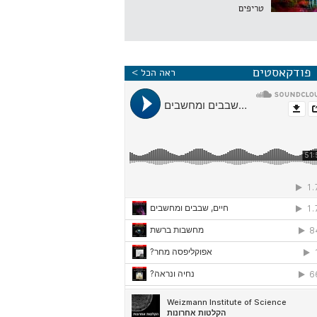
טריפים
פודקאסטים
ראה הכל >