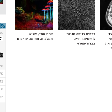
עד
כרטיס כניסה מגנטי
צמח אחד, שלוש
ני
לראשית החיים
ממלכות, חמישה טריפים
 את
בכדור-הארץ