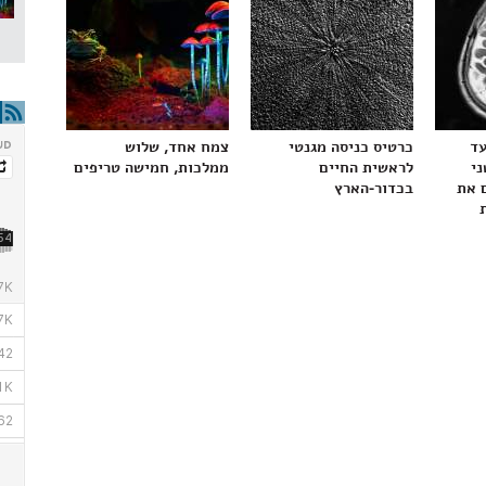
עד
כרטיס כניסה מגנטי
צמח אחד, שלוש
ני
לראשית החיים
ממלכות, חמישה טריפים
 את
בכדור-הארץ