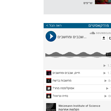
טריפים
פודקאסטים
ראה הכל >