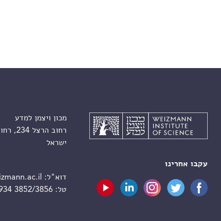
מכון ויצמן למדע
רחוב הרצל 234, רחובות 7610001
ישראל
עקבו אחרינו
דוא"ל:
zmann.ac.il
טל:
 934 3852/3856