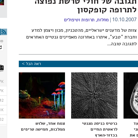
תגובה של חולי טרשת נפוצה
לתרופה קופקסון
10.10.2007
מחלות, תרופות וטיפולים
צוות של מדענים ישראליים, מהטכניון, מכון ויצמן למדע
וחברת "טבע", איתרו באחרונה מאפיינים גנטיים האחראים
לתגובה טובה...
ראה הכל >
עד
כרטיס כניסה מגנטי
צמח אחד, שלוש
ני
לראשית החיים
ממלכות, חמישה טריפים
 את
בכדור-הארץ