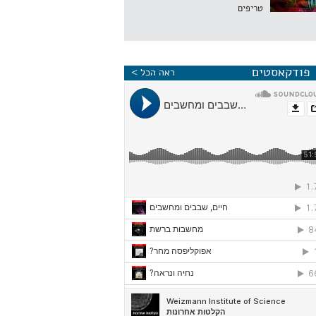
טריפים
פודקאסטים
ראה הכל >