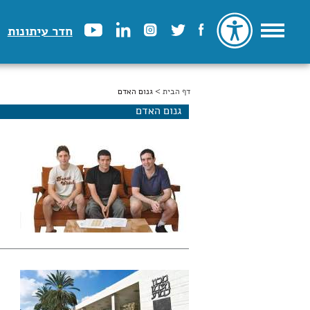
חדר עיתונות
דף הבית
הינך נמצא כאן
> גנום האדם
גנום האדם