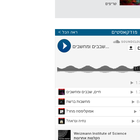
טריפים
פודקאסטים
ראה הכל >