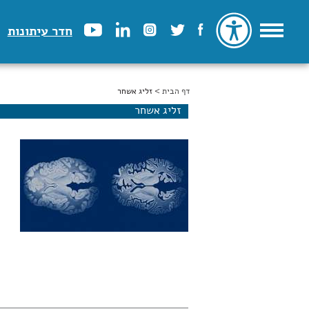
חדר עיתונות
דף הבית
הינך נמצא כאן
> זליג אשחר
זליג אשחר