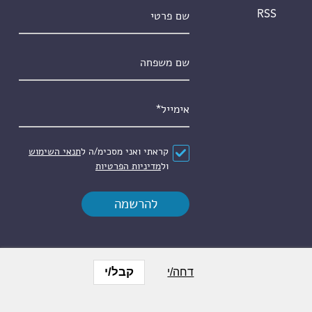
שם פרטי
RSS
שם משפחה
אימייל
*
הסכם
*
קראתי ואני מסכימ/ה ל
תנאי השימוש
ול
מדיניות הפרטיות
קבל/י
דחה/י