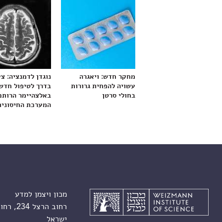
מחקר חדש: ויאגרה
נוגדן לדמנציה: צ
עשויה להפחית גרורות
בדרך לטיפול חדש
בחולי סרטן
באלצהיימר הרותם
המערכת החיסונית
מכון ויצמן למדע
רחוב הרצל 234, רחובות 7610001
ישראל