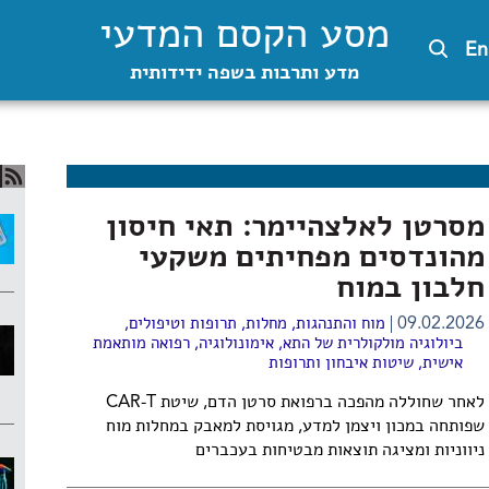
מסע הקסם המדעי
En
מדע ותרבות בשפה ידידותית
מסרטן לאלצהיימר: תאי חיסון
מהונדסים מפחיתים משקעי
חלבון במוח
09.02.2026
מוח והתנהגות
,
מחלות, תרופות וטיפולים
,
ביולוגיה מולקולרית של התא
,
אימונולוגיה
,
רפואה מותאמת
אישית
,
שיטות איבחון ותרופות
לאחר שחוללה מהפכה ברפואת סרטן הדם, שיטת CAR-T
שפותחה במכון ויצמן למדע, מגויסת למאבק במחלות מוח
ניווניות ומציגה תוצאות מבטיחות בעכברים