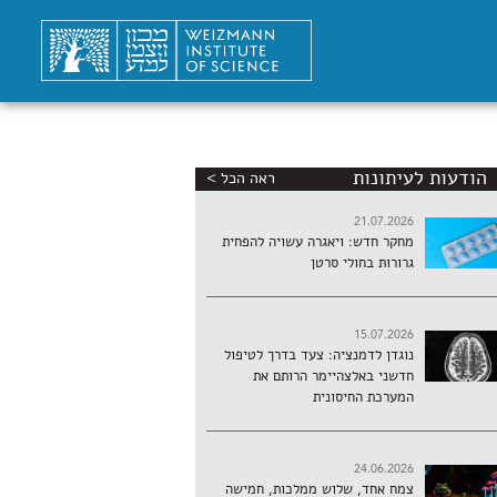
הודעות לעיתונות
ראה הכל >
21.07.2026
מחקר חדש: ויאגרה עשויה להפחית
גרורות בחולי סרטן
15.07.2026
נוגדן לדמנציה: צעד בדרך לטיפול
חדשני באלצהיימר הרותם את
המערכת החיסונית
24.06.2026
צמח אחד, שלוש ממלכות, חמישה