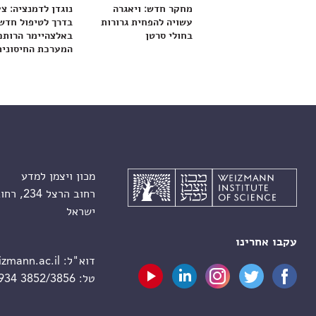
מחקר חדש: ויאגרה
נוגדן לדמנציה: צ
עשויה להפחית גרורות
בדרך לטיפול חדש
בחולי סרטן
באלצהיימר הרותם
המערכת החיסונית
מכון ויצמן למדע
רחוב הרצל 234, רחובות 7610001
ישראל
עקבו אחרינו
דוא"ל:
zmann.ac.il
טל:
 934 3852/3856