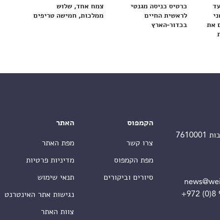
עד
כרטיס כניסה מגנטי
צמח אחד, שלוש
ני
לראשית החיים
ממלכות, חמישה טריפים
 את
בכדור-הארץ
הקמפוס
האתר
צרו קשר
מפת האתר
מפת הקמפוס
מדיניות פרטיות
סיורים וביקורים
תנאי שימוש
news@wei
+972 (0)8
נגישות אתר האינטרנט
צוות האתר