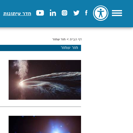
חדר עיתונות
דף הבית
הינך נמצא כאן
> חור שחור
חור שחור