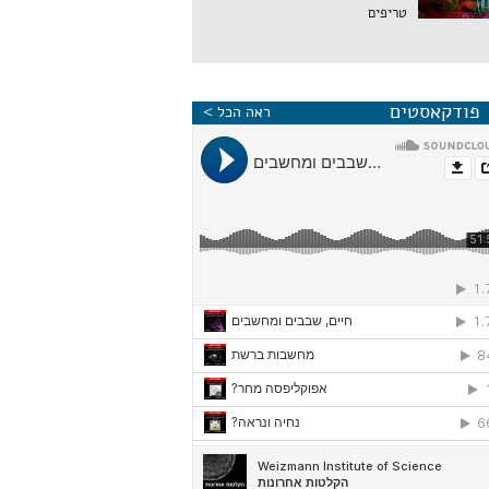
טריפים
פודקאסטים
ראה הכל >