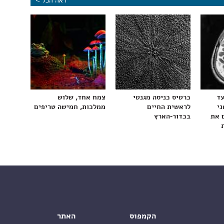
ראה הכל >
עד
כרטיס כניסה מגנטי
צמח אחד, שלוש
ני
לראשית החיים
ממלכות, חמישה טריפים
 את
בכדור-הארץ
הקמפוס
האתר