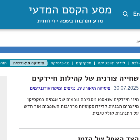
מסע הקסם המדעי
En
מדע ותרבות בשפה ידידותית
ת
-לכת
לייזר ואופטיקה
חלקיקים
ננו-פיסיקה
פיסיקה תיאורטית
תורת
שחייה צורנית של קהילות חיידקים
30.07.2025
פיסיקה תיאורטית
,
נגיפים ומיקרואורגניזמים
מיני חיידקים שנאספו מסביבה טבעית של אגמים במקסיקו
מייצרים תבניות קליידוסקופיות מרהיבות השופכות אור חדש
על התנהגות קולקטיבית
הצד האפל של הזמן