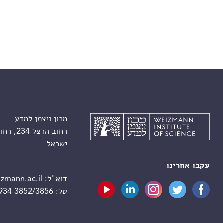
מכון ויצמן למדע
רחוב הרצל 234, רחובות 7610001
ישראל
עקבו אחרינו
דוא"ל:
zmann.ac.il
טל:
 934 3852/3856