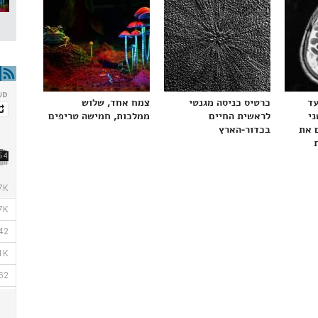
עד
כרטיס כניסה מגנטי
צמח אחד, שלוש
ני
לראשית החיים
ממלכות, חמישה טריפים
 את
בכדור-הארץ