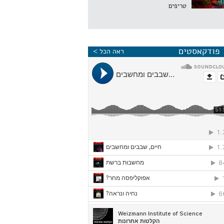
טריפים
פודקאסטים
ראה הכל >