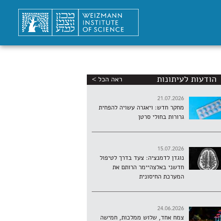
הודעות לעיתונות
ראה הכל >
21.07.2026
מחקר חדש: ויאגרה עשויה להפחית
גרורות בחולי סרטן
15.07.2026
נוגדן לדמנציה: צעד בדרך לטיפול
חדשני באלצהיימר הרותם את
המערכת החיסונית
24.06.2026
צמח אחד, שלוש ממלכות, חמישה