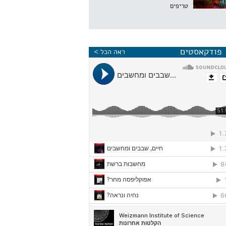
טריפים
פודקאסטים
ראה הכל >