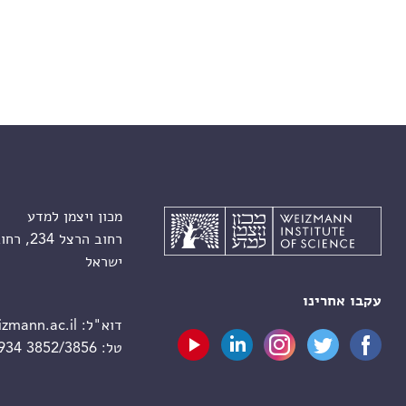
מכון ויצמן למדע
רחוב הרצל 234, רחובות 7610001
ישראל
עקבו אחרינו
דוא"ל:
zmann.ac.il
טל:
 934 3852/3856