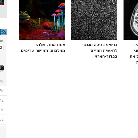
עד
כרטיס כניסה מגנטי
צמח אחד, שלוש
ני
לראשית החיים
ממלכות, חמישה טריפים
 את
בכדור-הארץ