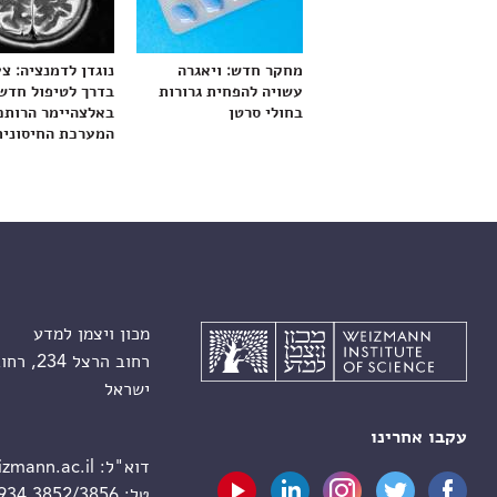
מחקר חדש: ויאגרה
נוגדן לדמנציה: צ
עשויה להפחית גרורות
בדרך לטיפול חדש
בחולי סרטן
באלצהיימר הרותם
המערכת החיסונית
מכון ויצמן למדע
רחוב הרצל 234, רחובות 7610001
ישראל
עקבו אחרינו
דוא"ל:
zmann.ac.il
טל:
 934 3852/3856