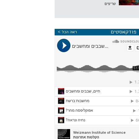
טריפים
פודקאסטים
ראה הכל >