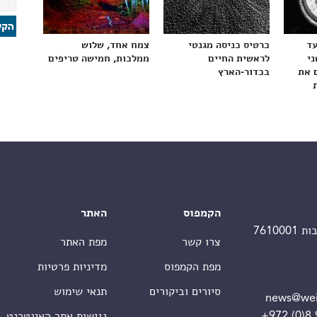
עד
כרטיס כניסה מגנטי
צמח אחד, שלוש
ני
לראשית החיים
ממלכות, חמישה טריפים
 את
בכדור-הארץ
הקמפוס
האתר
צרו קשר
מפת האתר
מפת הקמפוס
מדיניות פרטיות
סיורים וביקורים
תנאי שימוש
news@wei
+972 (0)8