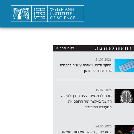
הודעות לעיתונות
ראה הכל >
21.07.2026
מחקר חדש: ויאגרה עשויה להפחית
גרורות בחולי סרטן
15.07.2026
נוגדן לדמנציה: צעד בדרך לטיפול
חדשני באלצהיימר הרותם את
המערכת החיסונית
24.06.2026
צמח אחד, שלוש ממלכות, חמישה