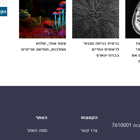
עד
כרטיס כניסה מגנטי
צמח אחד, שלוש
ני
לראשית החיים
ממלכות, חמישה טריפים
 את
בכדור-הארץ
הקמפוס
האתר
צרו קשר
מפת האתר