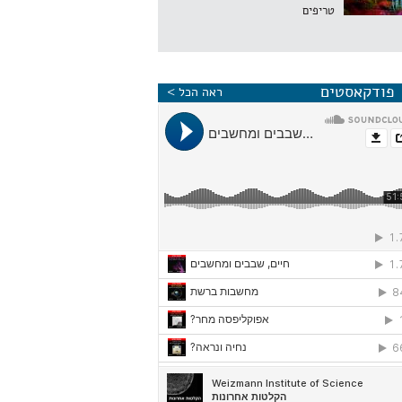
טריפים
פודקאסטים
ראה הכל >