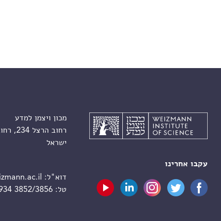
מכון ויצמן למדע
רחוב הרצל 234, רחובות 7610001
ישראל
עקבו אחרינו
דוא"ל:
zmann.ac.il
טל:
 934 3852/3856