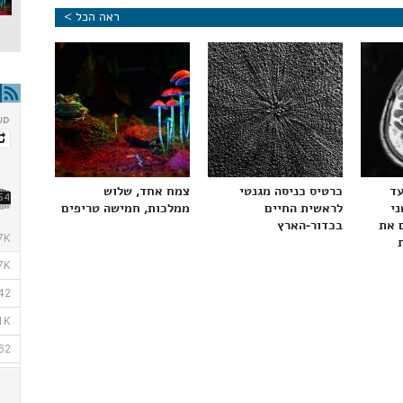
ראה הכל >
עד
כרטיס כניסה מגנטי
צמח אחד, שלוש
ני
לראשית החיים
ממלכות, חמישה טריפים
 את
בכדור-הארץ