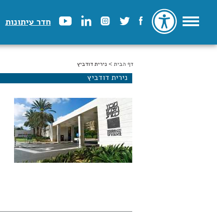
חדר עיתונות
דף הבית
הינך נמצא כאן
> נירית דודביץ
נירית דודביץ