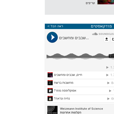
טריפים
פודקאסטים
ראה הכל >