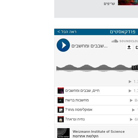
טריפים
פודקאסטים
ראה הכל >