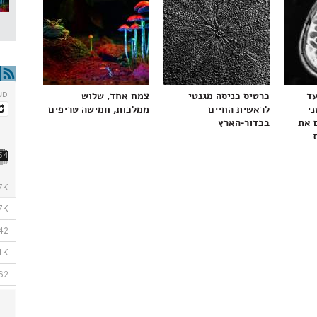
עד
כרטיס כניסה מגנטי
צמח אחד, שלוש
ני
לראשית החיים
ממלכות, חמישה טריפים
 את
בכדור-הארץ