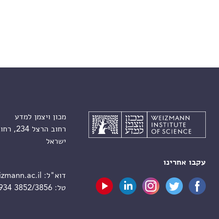
מכון ויצמן למדע
רחוב הרצל 234, רחובות 7610001
ישראל
עקבו אחרינו
דוא"ל:
zmann.ac.il
טל:
 934 3852/3856