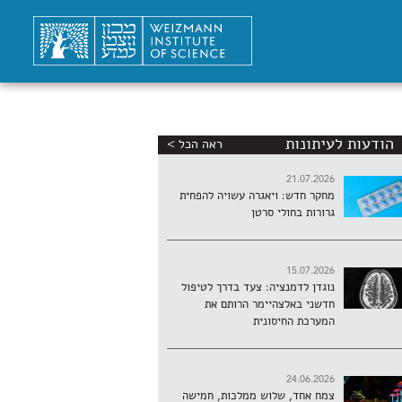
הודעות לעיתונות
ראה הכל >
21.07.2026
מחקר חדש: ויאגרה עשויה להפחית
גרורות בחולי סרטן
15.07.2026
נוגדן לדמנציה: צעד בדרך לטיפול
חדשני באלצהיימר הרותם את
המערכת החיסונית
24.06.2026
צמח אחד, שלוש ממלכות, חמישה