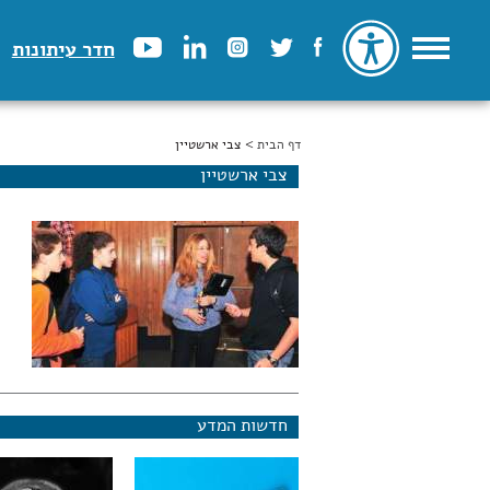
חדר עיתונות
דף הבית
הינך נמצא כאן
> צבי ארשטיין
צבי ארשטיין
חדשות המדע