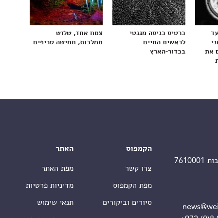
עד
כרטיס כניסה מגנטי
צמח אחד, שלוש
ני
לראשית החיים
ממלכות, חמישה טריפים
 את
בכדור-הארץ
הקמפוס
האתר
צרו קשר
מפת האתר
מפת הקמפוס
מדיניות פרטיות
סיורים וביקורים
תנאי שימוש
news@wei