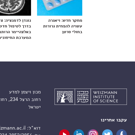
מחקר חדש: ויאגרה
נוגדן לדמנציה: צ
עשויה להפחית גרורות
בדרך לטיפול חדש
בחולי סרטן
באלצהיימר הרותם
המערכת החיסונית
מכון ויצמן למדע
רחוב הרצל 234, רחובות 7610001
ישראל
עקבו אחרינו
דוא"ל:
zmann.ac.il