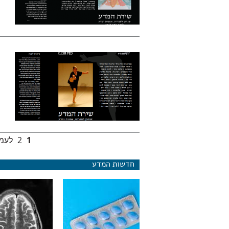
1
2
לעמו
עמודים
חדשות המדע