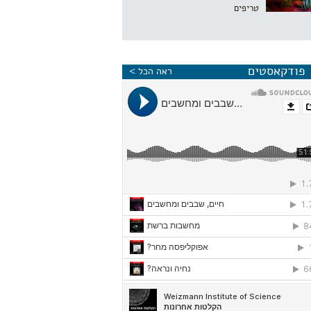
טריפים
פודקאסטים
ראה הכל >