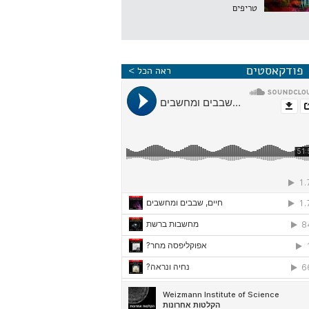
טריפים
פודקאסטים
ראה הכל >