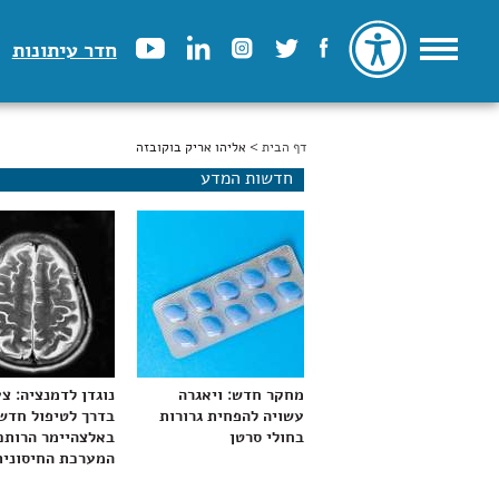
חדר עיתונות
דף הבית
הינך נמצא כאן
> אליהו אריק בוקובזה
חדשות המדע
מחקר חדש: ויאגרה
נוגדן לדמנציה: צ
עשויה להפחית גרורות
בדרך לטיפול חדש
בחולי סרטן
באלצהיימר הרותם
המערכת החיסונית