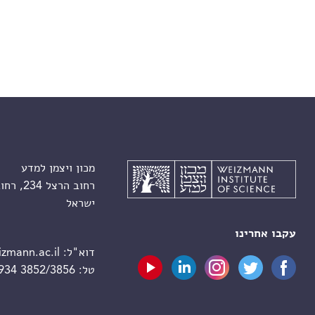
מכון ויצמן למדע
רחוב הרצל 234, רחובות 7610001
ישראל
עקבו אחרינו
דוא"ל:
zmann.ac.il
טל:
 934 3852/3856