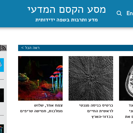
מסע הקסם המדעי
En
מדע ותרבות בשפה ידידותית
ראה הכל >
עד
כרטיס כניסה מגנטי
צמח אחד, שלוש
ני
לראשית החיים
ממלכות, חמישה טריפים
 את
בכדור-הארץ