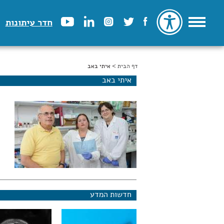
חדר עיתונות
דף הבית
הינך נמצא כאן
> איתי באב
איתי באב
חדשות המדע