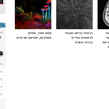
עד
כרטיס כניסה מגנטי
צמח אחד, שלוש
ני
לראשית החיים
ממלכות, חמישה טריפים
 את
בכדור-הארץ