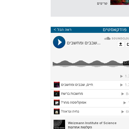
טריפים
פודקאסטים
ראה הכל >