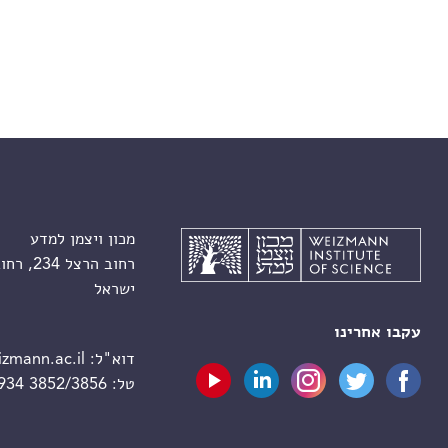
מכון ויצמן למדע
רחוב הרצל 234, רחובות 7610001
ישראל
עקבו אחרינו
דוא"ל:
zmann.ac.il
טל:
 934 3852/3856