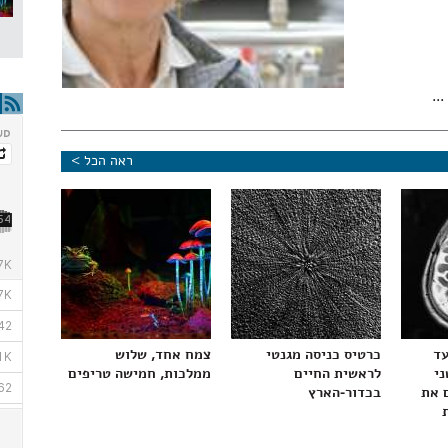
...
ראה הכל >
עד
כרטיס כניסה מגנטי
צמח אחד, שלוש
ני
לראשית החיים
ממלכות, חמישה טריפים
 את
בכדור-הארץ