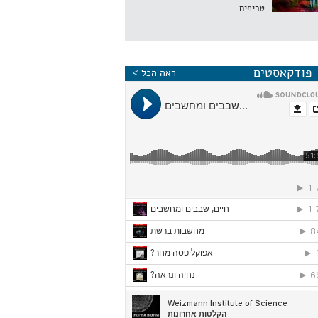
טריפים
פודקאסטים
ראה הכל >