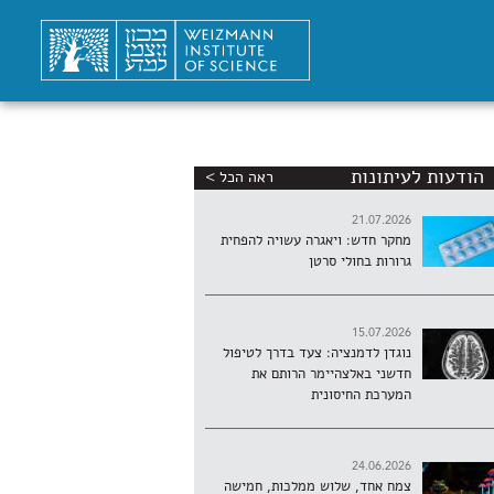
הודעות לעיתונות
ראה הכל >
21.07.2026
מחקר חדש: ויאגרה עשויה להפחית
גרורות בחולי סרטן
15.07.2026
נוגדן לדמנציה: צעד בדרך לטיפול
חדשני באלצהיימר הרותם את
המערכת החיסונית
24.06.2026
צמח אחד, שלוש ממלכות, חמישה