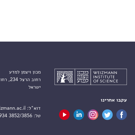
מכון ויצמן למדע
רחוב הרצל 234, רחובות 7610001
ישראל
עקבו אחרינו
דוא"ל:
zmann.ac.il
טל:
 934 3852/3856