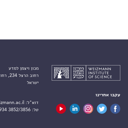
מכון ויצמן למדע
רחוב הרצל 234, רחובות 7610001
ישראל
עקבו אחרינו
דוא"ל:
zmann.ac.il
טל:
 934 3852/3856