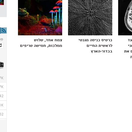
עד
כרטיס כניסה מגנטי
צמח אחד, שלוש
ני
לראשית החיים
ממלכות, חמישה טריפים
 את
בכדור-הארץ