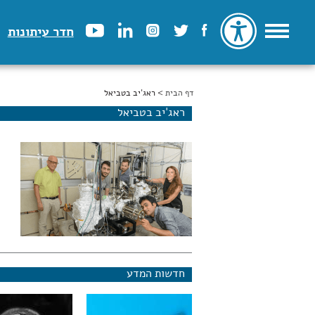
חדר עיתונות
דף הבית
הינך נמצא כאן
> ראג'יב בטביאל
ראג'יב בטביאל
חדשות המדע