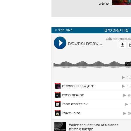
טריפים
פודקאסטים
ראה הכל >