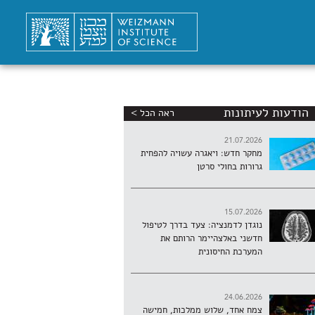
הודעות לעיתונות
ראה הכל >
21.07.2026
מחקר חדש: ויאגרה עשויה להפחית
גרורות בחולי סרטן
15.07.2026
נוגדן לדמנציה: צעד בדרך לטיפול
חדשני באלצהיימר הרותם את
המערכת החיסונית
24.06.2026
צמח אחד, שלוש ממלכות, חמישה