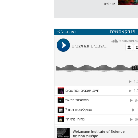
טריפים
פודקאסטים
ראה הכל >