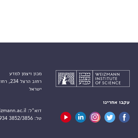
מכון ויצמן למדע
רחוב הרצל 234, רחובות 7610001
ישראל
עקבו אחרינו
דוא"ל:
zmann.ac.il
טל:
 934 3852/3856