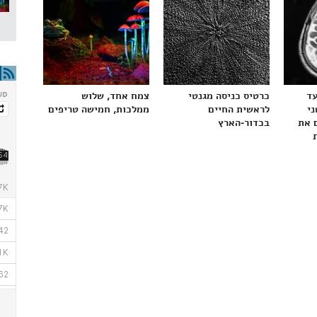
עד
כרטיס כניסה מגנטי
צמח אחד, שלוש
ני
לראשית החיים
ממלכות, חמישה טריפים
 את
בכדור-הארץ