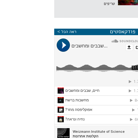
טריפים
פודקאסטים
ראה הכל >