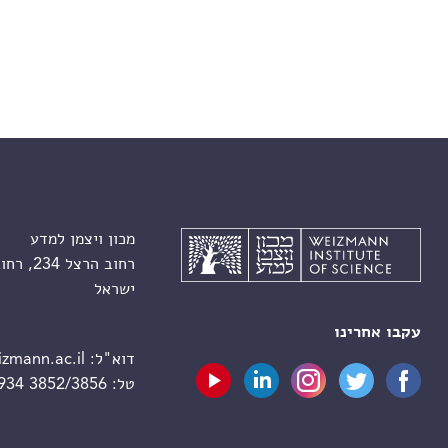
מכון ויצמן למדע
רחוב הרצל 234, רחובות 7610001
ישראל
עקבו אחרינו
דוא"ל:
zmann.ac.il
טל:
 934 3852/3856