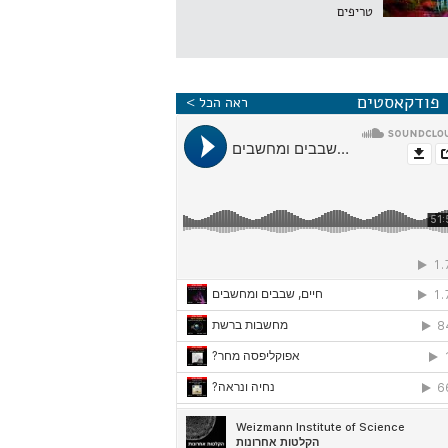
טריפים
פודקאסטים
ראה הכל >