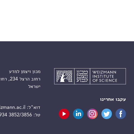
מכון ויצמן למדע
רחוב הרצל 234, רחובות 7610001
ישראל
עקבו אחרינו
דוא"ל:
zmann.ac.il
טל:
 934 3852/3856