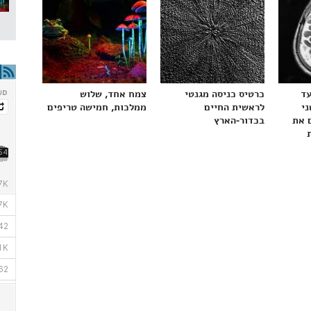
עד
כרטיס כניסה מגנטי
צמח אחד, שלוש
ני
לראשית החיים
ממלכות, חמישה טריפים
 את
בכדור-הארץ