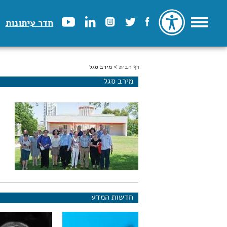
חדר עיתונות
דף הבית
הינך נמצא כאן
> מירב סגל
מירב סגל
חדשות המדע