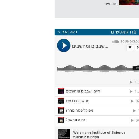
טריפים
פודקאסטים
ראה הכל >