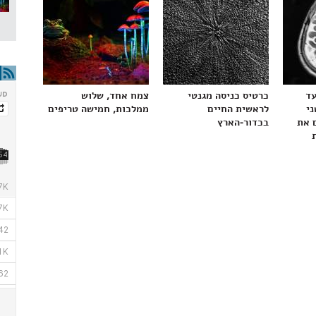
עד
כרטיס כניסה מגנטי
צמח אחד, שלוש
ני
לראשית החיים
ממלכות, חמישה טריפים
 את
בכדור-הארץ