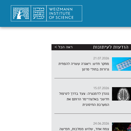
הודעות לעיתונות
ראה הכל >
21.07.2026
מחקר חדש: ויאגרה עשויה להפחית
גרורות בחולי סרטן
15.07.2026
נוגדן לדמנציה: צעד בדרך לטיפול
חדשני באלצהיימר הרותם את
המערכת החיסונית
24.06.2026
צמח אחד, שלוש ממלכות, חמישה