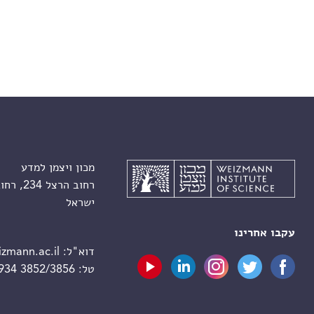
מכון ויצמן למדע
רחוב הרצל 234, רחובות 7610001
ישראל
עקבו אחרינו
דוא"ל:
zmann.ac.il
טל:
 934 3852/3856