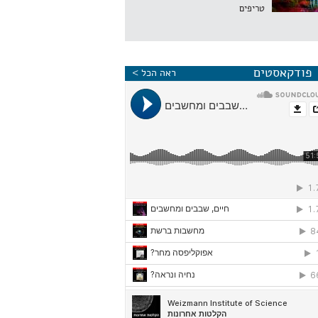
טריפים
פודקאסטים
ראה הכל >