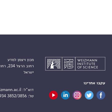
מכון ויצמן למדע
רחוב הרצל 234, רחובות 7610001
ישראל
עקבו אחרינו
דוא"ל:
zmann.ac.il
טל:
 934 3852/3856