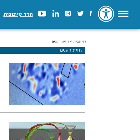
חדר עיתונות
דף הבית
הינך נמצא כאן
> זווית הקסם
זווית הקסם