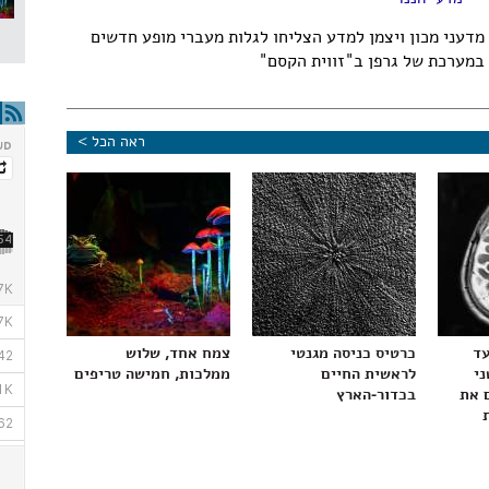
מדעני מכון ויצמן למדע הצליחו לגלות מעברי מופע חדשים
במערכת של גרפן ב"זווית הקסם"
ראה הכל >
עד
כרטיס כניסה מגנטי
צמח אחד, שלוש
ני
לראשית החיים
ממלכות, חמישה טריפים
 את
בכדור-הארץ