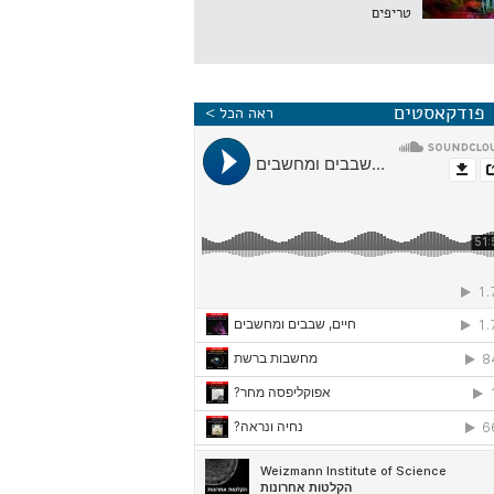
טריפים
פודקאסטים
ראה הכל >