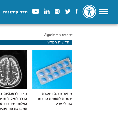
חדר עיתונות
דף הבית
> Algorithm
הינך נמצא כאן
חדשות המדע
מחקר חדש: ויאגרה
נוגדן לדמנציה: צ
עשויה להפחית גרורות
בדרך לטיפול חדש
בחולי סרטן
באלצהיימר הרותם
המערכת החיסונית