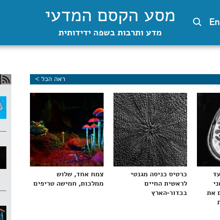
מסע הקסם המדעי
En
מדע ותרבות בשפה ידידותית
ראה הכל >
עד
כרטיס כניסה מגנטי
צמח אחד, שלוש
ני
לראשית החיים
ממלכות, חמישה טריפים
 את
בכדור-הארץ