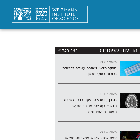
הודעות לעיתונות
ראה הכל >
21.07.2026
מחקר חדש: ויאגרה עשויה להפחית
גרורות בחולי סרטן
15.07.2026
נוגדן לדמנציה: צעד בדרך לטיפול
חדשני באלצהיימר הרותם את
המערכת החיסונית
24.06.2026
צמח אחד, שלוש ממלכות, חמישה