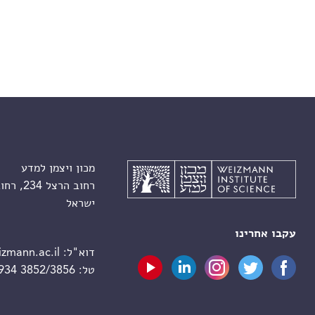
מכון ויצמן למדע
רחוב הרצל 234, רחובות 7610001
ישראל
עקבו אחרינו
דוא"ל:
zmann.ac.il
טל:
 934 3852/3856