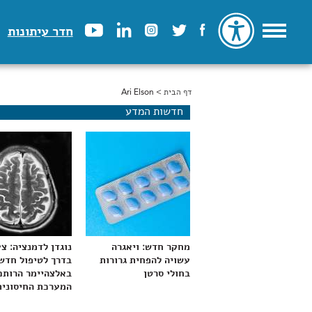
חדר עיתונות
דף הבית
> Ari Elson
הינך נמצא כאן
חדשות המדע
מחקר חדש: ויאגרה
נוגדן לדמנציה: צ
עשויה להפחית גרורות
בדרך לטיפול חדש
בחולי סרטן
באלצהיימר הרותם
המערכת החיסונית