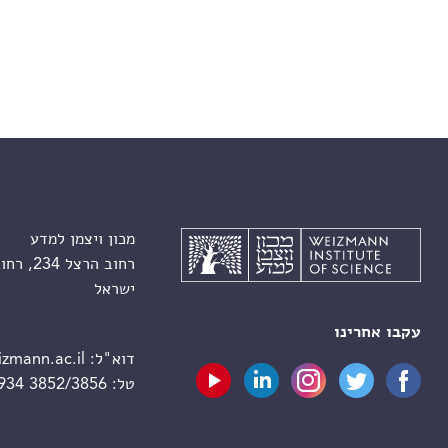
מכון ויצמן למדע
רחוב הרצל 234, רחובות 7610001
ישראל
עקבו אחרינו
דוא"ל:
zmann.ac.il
טל:
 934 3852/3856