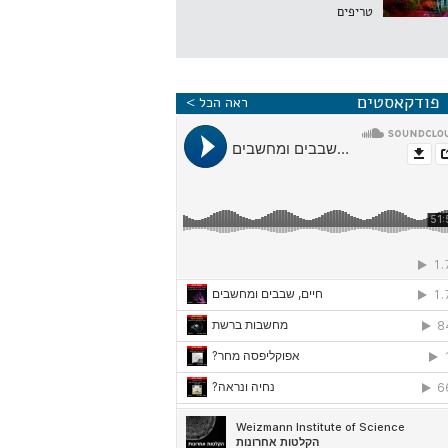
טריפים
פודקאסטים
ראה הכל >