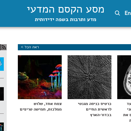
מסע הקסם המדעי
En
מדע ותרבות בשפה ידידותית
ראה הכל >
עד
כרטיס כניסה מגנטי
צמח אחד, שלוש
ני
לראשית החיים
ממלכות, חמישה טריפים
 את
בכדור-הארץ