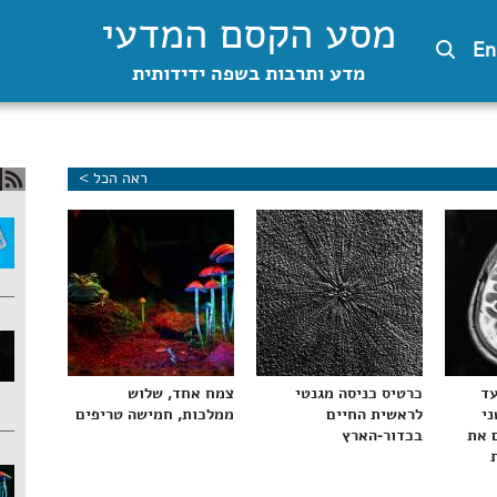
מסע הקסם המדעי
En
מדע ותרבות בשפה ידידותית
ראה הכל >
עד
כרטיס כניסה מגנטי
צמח אחד, שלוש
ני
לראשית החיים
ממלכות, חמישה טריפים
 את
בכדור-הארץ