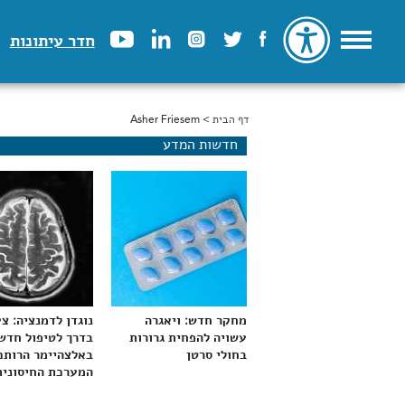
חדר עיתונות
דף הבית
> Asher Friesem
הינך נמצא כאן
חדשות המדע
מחקר חדש: ויאגרה
נוגדן לדמנציה: צ
עשויה להפחית גרורות
בדרך לטיפול חדש
בחולי סרטן
באלצהיימר הרותם
המערכת החיסונית