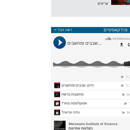
טריפים
פודקאסטים
ראה הכל >