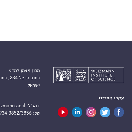
מכון ויצמן למדע
רחוב הרצל 234, רחובות 7610001
ישראל
עקבו אחרינו
דוא"ל:
zmann.ac.il
טל:
 934 3852/3856