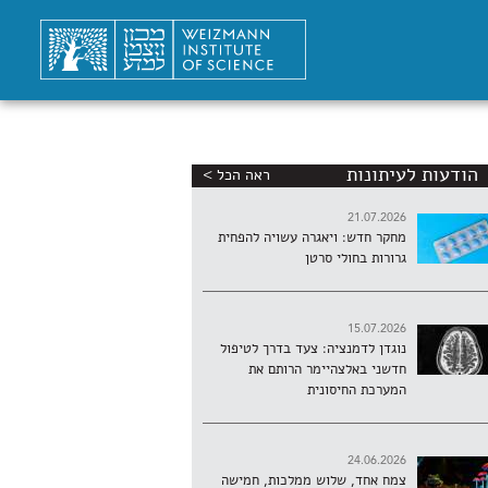
הודעות לעיתונות
ראה הכל >
21.07.2026
מחקר חדש: ויאגרה עשויה להפחית
גרורות בחולי סרטן
15.07.2026
נוגדן לדמנציה: צעד בדרך לטיפול
חדשני באלצהיימר הרותם את
המערכת החיסונית
24.06.2026
צמח אחד, שלוש ממלכות, חמישה