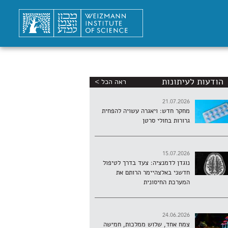
הודעות לעיתונות
ראה הכל >
21.07.2026
מחקר חדש: ויאגרה עשויה להפחית
גרורות בחולי סרטן
15.07.2026
נוגדן לדמנציה: צעד בדרך לטיפול
חדשני באלצהיימר הרותם את
המערכת החיסונית
24.06.2026
צמח אחד, שלוש ממלכות, חמישה