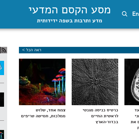
מסע הקסם המדעי
En
מדע ותרבות בשפה ידידותית
ראה הכל >
עד
כרטיס כניסה מגנטי
צמח אחד, שלוש
ני
לראשית החיים
ממלכות, חמישה טריפים
 את
בכדור-הארץ