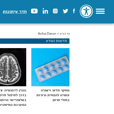
חדר עיתונות
דף הבית
> Avihai Danon
הינך נמצא כאן
חדשות המדע
מחקר חדש: ויאגרה
נוגדן לדמנציה: צ
עשויה להפחית גרורות
בדרך לטיפול חדש
בחולי סרטן
באלצהיימר הרותם
המערכת החיסונית