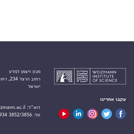
מכון ויצמן למדע
רחוב הרצל 234, רחובות 7610001
ישראל
עקבו אחרינו
דוא"ל:
zmann.ac.il
טל:
 934 3852/3856