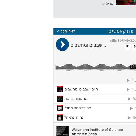
טריפים
פודקאסטים
ראה הכל >