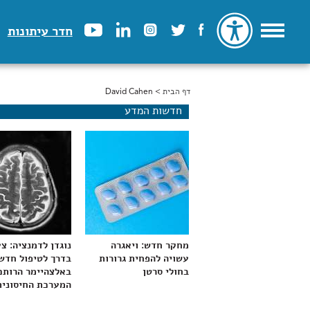
חדר עיתונות
דף הבית
> David Cahen
הינך נמצא כאן
חדשות המדע
מחקר חדש: ויאגרה
נוגדן לדמנציה: צ
עשויה להפחית גרורות
בדרך לטיפול חדש
בחולי סרטן
באלצהיימר הרותם
המערכת החיסונית