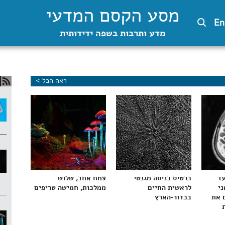
מסע הקסם המדעי
En
מדע ותרבות בשפה ידידותית
ראה הכל >
עד
כרטיס כניסה מגנטי
צמח אחד, שלוש
ני
לראשית החיים
ממלכות, חמישה טריפים
 את
בכדור-הארץ