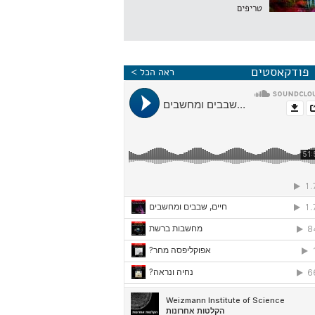
טריפים
פודקאסטים
ראה הכל >