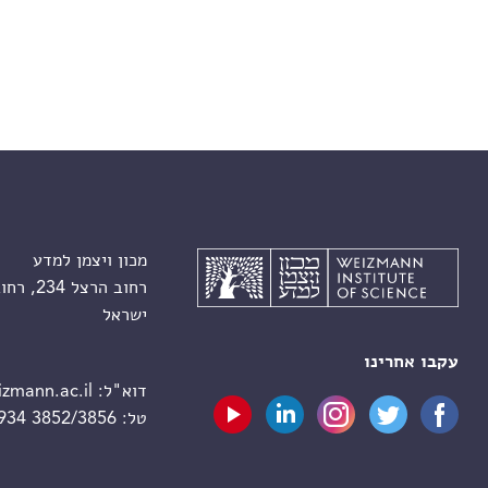
מכון ויצמן למדע
רחוב הרצל 234, רחובות 7610001
ישראל
עקבו אחרינו
דוא"ל:
zmann.ac.il
טל:
 934 3852/3856