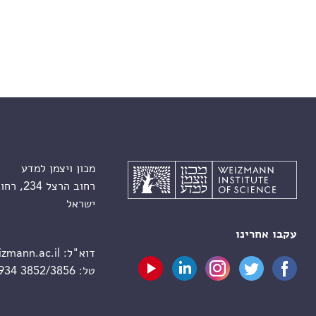
מכון ויצמן למדע
רחוב הרצל 234, רחובות 7610001
ישראל
עקבו אחרינו
דוא"ל:
zmann.ac.il
טל:
 934 3852/3856