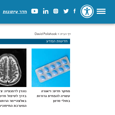
חדר עיתונות
דף הבית
> David Polishook
הינך נמצא כאן
חדשות המדע
מחקר חדש: ויאגרה
נוגדן לדמנציה: צ
עשויה להפחית גרורות
בדרך לטיפול חדש
בחולי סרטן
באלצהיימר הרותם
המערכת החיסונית