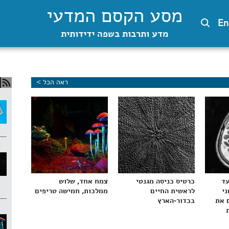
מסע הקסם המדעי
En
מדע ותרבות בשפה ידידותית
ראה הכל >
עד
כרטיס כניסה מגנטי
צמח אחד, שלוש
ני
לראשית החיים
ממלכות, חמישה טריפים
 את
בכדור-הארץ