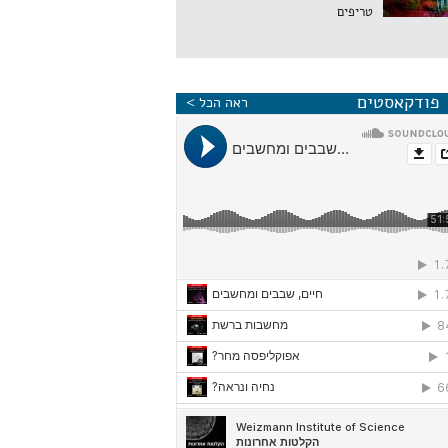
טריפים
פודקאסטים
ראה הכל >