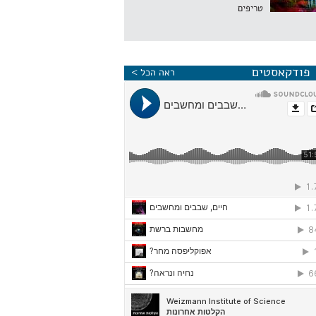
טריפים
פודקאסטים
ראה הכל >