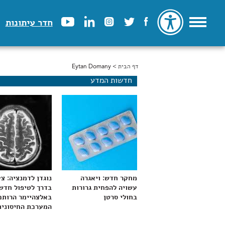
חדר עיתונות
דף הבית
> Eytan Domany
הינך נמצא כאן
חדשות המדע
מחקר חדש: ויאגרה
נוגדן לדמנציה: צ
עשויה להפחית גרורות
בדרך לטיפול חדש
בחולי סרטן
באלצהיימר הרותם
המערכת החיסונית