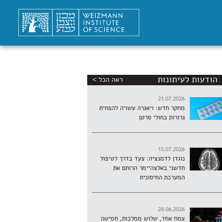
הודעות לעיתונות
ראה הכל >
21.07.2026
מחקר חדש: ויאגרה עשויה להפחית
גרורות בחולי סרטן
15.07.2026
נוגדן לדמנציה: צעד בדרך לטיפול
חדשני באלצהיימר הרותם את
המערכת החיסונית
24.06.2026
צמח אחד, שלוש ממלכות, חמישה