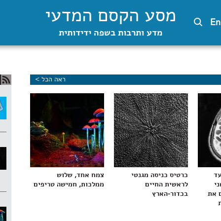
מסע הקסם המדעי
En
מדע ותרבות בשפה ידידותית
ראה הכל >
עד
כרטיס כניסה מגנטי
צמח אחד, שלוש
ני
לראשית החיים
ממלכות, חמישה טריפים
 את
בכדור-הארץ