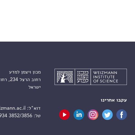
מכון ויצמן למדע
רחוב הרצל 234, רחובות 7610001
ישראל
עקבו אחרינו
דוא"ל:
zmann.ac.il
טל:
 934 3852/3856