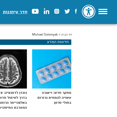
חדר עיתונות
דף הבית
> Michael Solomyak
הינך נמצא כאן
חדשות המדע
מחקר חדש: ויאגרה
נוגדן לדמנציה: צ
עשויה להפחית גרורות
בדרך לטיפול חדש
בחולי סרטן
באלצהיימר הרותם
המערכת החיסונית