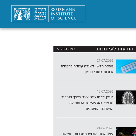
הודעות לעיתונות
ראה הכל >
21.07.2026
מחקר חדש: ויאגרה עשויה להפחית
גרורות בחולי סרטן
15.07.2026
נוגדן לדמנציה: צעד בדרך לטיפול
חדשני באלצהיימר הרותם את
המערכת החיסונית
24.06.2026
צמח אחד, שלוש ממלכות, חמישה