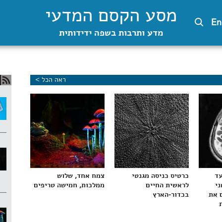
מסע הקסם המדעי
En
מדע ותרבות בשפה ידידותית
ראה הכל >
עד
כרטיס כניסה מגנטי
צמח אחד, שלוש
ני
לראשית החיים
ממלכות, חמישה טריפים
 את
בכדור-הארץ