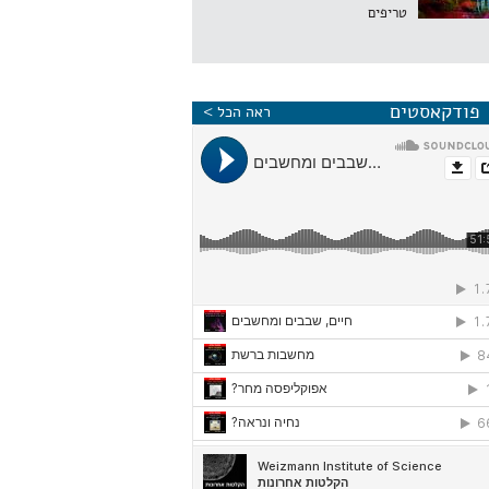
טריפים
פודקאסטים
ראה הכל >