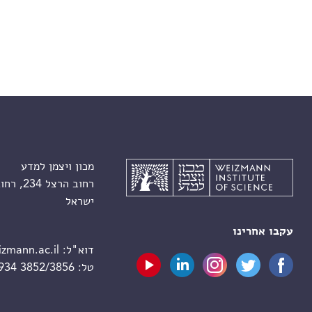
מכון ויצמן למדע
רחוב הרצל 234, רחובות 7610001
ישראל
עקבו אחרינו
דוא"ל:
zmann.ac.il
טל:
 934 3852/3856