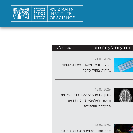
הודעות לעיתונות
ראה הכל >
21.07.2026
מחקר חדש: ויאגרה עשויה להפחית
גרורות בחולי סרטן
15.07.2026
נוגדן לדמנציה: צעד בדרך לטיפול
חדשני באלצהיימר הרותם את
המערכת החיסונית
24.06.2026
צמח אחד, שלוש ממלכות, חמישה