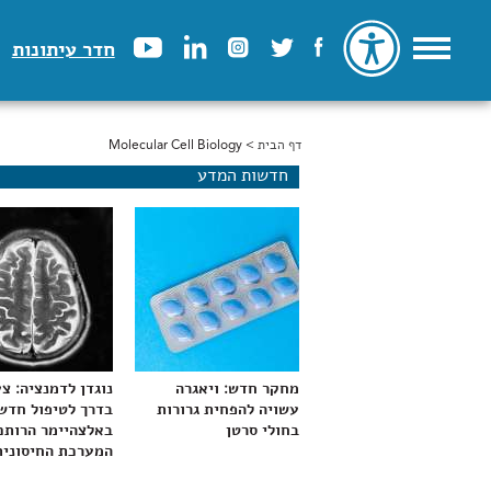
חדר עיתונות
דף הבית
> Molecular Cell Biology
הינך נמצא כאן
חדשות המדע
מחקר חדש: ויאגרה
נוגדן לדמנציה: צ
עשויה להפחית גרורות
בדרך לטיפול חדש
בחולי סרטן
באלצהיימר הרותם
המערכת החיסונית