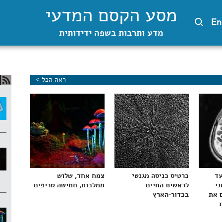
מסע הקסם המדעי
En
מדע ותרבות בשפה ידידותית
ראה הכל >
עד
כרטיס כניסה מגנטי
צמח אחד, שלוש
ני
לראשית החיים
ממלכות, חמישה טריפים
 את
בכדור-הארץ