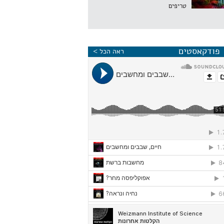
טריפים
פודקאסטים
ראה הכל >