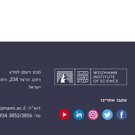
מכון ויצמן למדע
רחוב הרצל 234, רחובות 7610001
ישראל
עקבו אחרינו
דוא"ל:
zmann.ac.il
טל:
 934 3852/3856