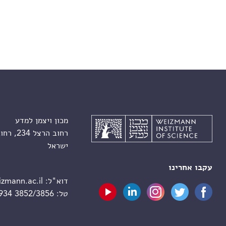
מכון ויצמן למדע
רחוב הרצל 234, רחובות 7610001
ישראל
עקבו אחרינו
דוא"ל:
zmann.ac.il
טל:
 934 3852/3856