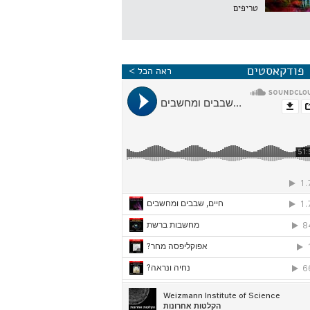
טריפים
פודקאסטים
ראה הכל >