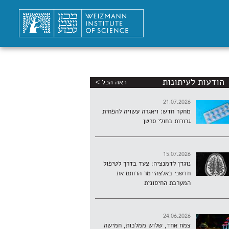
הודעות לעיתונות
ראה הכל >
21.07.2026
מחקר חדש: ויאגרה עשויה להפחית
גרורות בחולי סרטן
15.07.2026
נוגדן לדמנציה: צעד בדרך לטיפול
חדשני באלצהיימר הרותם את
המערכת החיסונית
24.06.2026
צמח אחד, שלוש ממלכות, חמישה