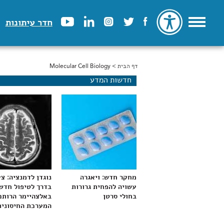
חדר עיתונות
דף הבית
> Molecular Cell Biology
הינך נמצא כאן
חדשות המדע
מחקר חדש: ויאגרה
נוגדן לדמנציה: צ
עשויה להפחית גרורות
בדרך לטיפול חדש
בחולי סרטן
באלצהיימר הרותם
המערכת החיסונית