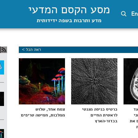
מסע הקסם המדעי
En
מדע ותרבות בשפה ידידותית
ראה הכל >
עד
כרטיס כניסה מגנטי
צמח אחד, שלוש
ני
לראשית החיים
ממלכות, חמישה טריפים
 את
בכדור-הארץ