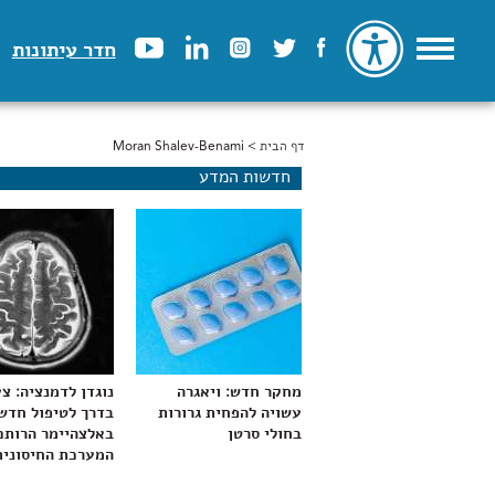
חדר עיתונות
דף הבית
> Moran Shalev-Benami
הינך נמצא כאן
חדשות המדע
מחקר חדש: ויאגרה
נוגדן לדמנציה: צ
עשויה להפחית גרורות
בדרך לטיפול חדש
בחולי סרטן
באלצהיימר הרותם
המערכת החיסונית