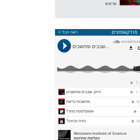
טריפים
פודקאסטים
ראה הכל >