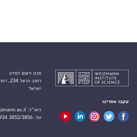
מכון ויצמן למדע
רחוב הרצל 234, רחובות 7610001
ישראל
עקבו אחרינו
דוא"ל:
zmann.ac.il
טל:
 934 3852/3856