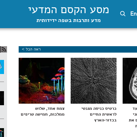
מסע הקסם המדעי
En
מדע ותרבות בשפה ידידותית
ראה הכל >
עד
כרטיס כניסה מגנטי
צמח אחד, שלוש
ני
לראשית החיים
ממלכות, חמישה טריפים
 את
בכדור-הארץ