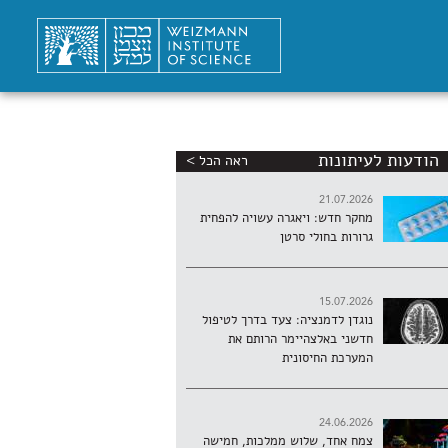
הודעות לעיתונות
ראה הכל >
21.07.2026
מחקר חדש: ויאגרה עשויה להפחית
גרורות בחולי סרטן
15.07.2026
נוגדן לדמנציה: צעד בדרך לטיפול
חדשני באלצהיימר הרותם את
המערכת החיסונית
24.06.2026
צמח אחד, שלוש ממלכות, חמישה