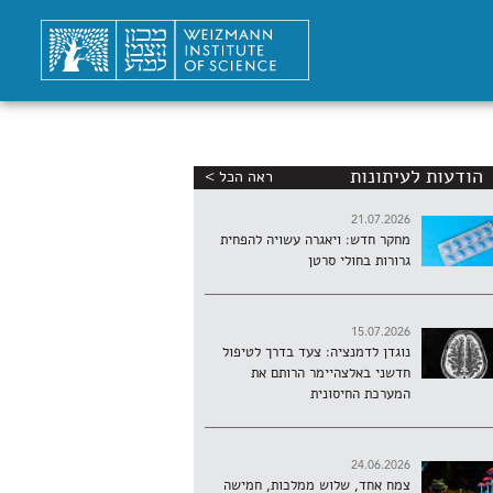
הודעות לעיתונות
ראה הכל >
21.07.2026
מחקר חדש: ויאגרה עשויה להפחית
גרורות בחולי סרטן
15.07.2026
נוגדן לדמנציה: צעד בדרך לטיפול
חדשני באלצהיימר הרותם את
המערכת החיסונית
24.06.2026
צמח אחד, שלוש ממלכות, חמישה