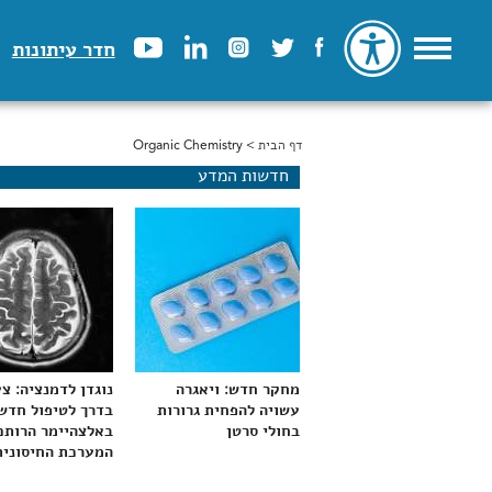
חדר עיתונות
דף הבית
> Organic Chemistry
הינך נמצא כאן
חדשות המדע
מחקר חדש: ויאגרה
נוגדן לדמנציה: צ
עשויה להפחית גרורות
בדרך לטיפול חדש
בחולי סרטן
באלצהיימר הרותם
המערכת החיסונית