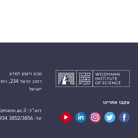
מכון ויצמן למדע
רחוב הרצל 234, רחובות 7610001
ישראל
עקבו אחרינו
דוא"ל:
zmann.ac.il
טל:
 934 3852/3856