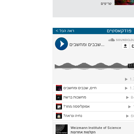
טריפים
פודקאסטים
ראה הכל >