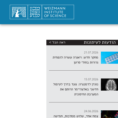
הודעות לעיתונות
ראה הכל >
21.07.2026
מחקר חדש: ויאגרה עשויה להפחית
גרורות בחולי סרטן
15.07.2026
נוגדן לדמנציה: צעד בדרך לטיפול
חדשני באלצהיימר הרותם את
המערכת החיסונית
24.06.2026
צמח אחד, שלוש ממלכות, חמישה