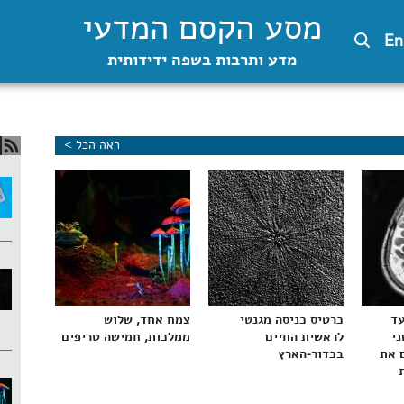
מסע הקסם המדעי
En
מדע ותרבות בשפה ידידותית
ראה הכל >
עד
כרטיס כניסה מגנטי
צמח אחד, שלוש
ני
לראשית החיים
ממלכות, חמישה טריפים
 את
בכדור-הארץ