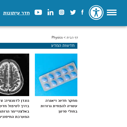
חדר עיתונות
דף הבית
> Physics
הינך נמצא כאן
חדשות המדע
מחקר חדש: ויאגרה
נוגדן לדמנציה: צ
עשויה להפחית גרורות
בדרך לטיפול חדש
בחולי סרטן
באלצהיימר הרותם
המערכת החיסונית