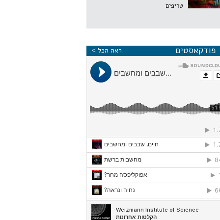
טריפים
פודקאסטים
ראה הכל >