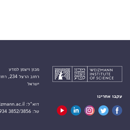
מכון ויצמן למדע
רחוב הרצל 234, רחובות 7610001
ישראל
עקבו אחרינו
דוא"ל:
zmann.ac.il
טל:
 934 3852/3856