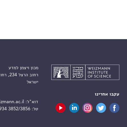
מכון ויצמן למדע
רחוב הרצל 234, רחובות 7610001
ישראל
עקבו אחרינו
דוא"ל:
zmann.ac.il
טל:
 934 3852/3856