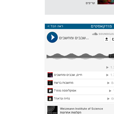
טריפים
פודקאסטים
ראה הכל >