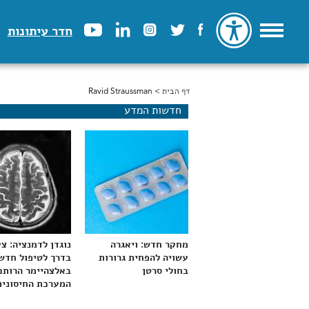
חדר עיתונות
דף הבית
> Ravid Straussman
הינך נמצא כאן
חדשות המדע
מחקר חדש: ויאגרה
נוגדן לדמנציה: צ
עשויה להפחית גרורות
בדרך לטיפול חדש
בחולי סרטן
באלצהיימר הרותם
המערכת החיסונית