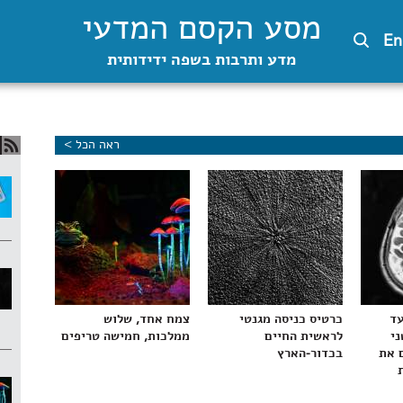
מסע הקסם המדעי
En
מדע ותרבות בשפה ידידותית
ראה הכל >
עד
כרטיס כניסה מגנטי
צמח אחד, שלוש
ני
לראשית החיים
ממלכות, חמישה טריפים
 את
בכדור-הארץ