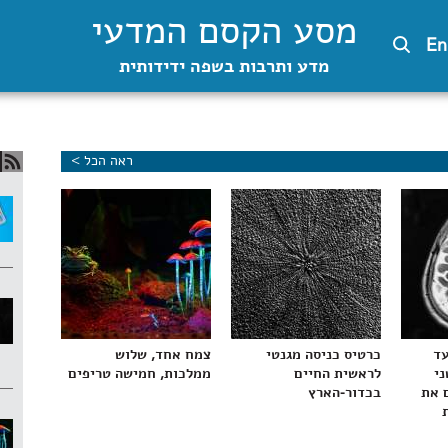
מסע הקסם המדעי
En
מדע ותרבות בשפה ידידותית
ראה הכל >
עד
כרטיס כניסה מגנטי
צמח אחד, שלוש
ני
לראשית החיים
ממלכות, חמישה טריפים
 את
בכדור-הארץ