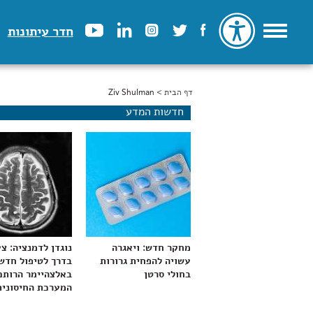
חדר עיתונות
דף הבית
> Ziv Shulman
הינך נמצא כאן
חדשות המדע
מחקר חדש: ויאגרה
נוגדן לדמנציה: צ
עשויה להפחית גרורות
בדרך לטיפול חדש
בחולי סרטן
באלצהיימר הרותם
המערכת החיסונית