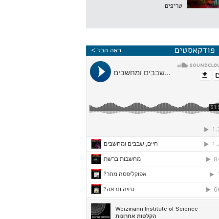
טריפים
פודקאסטים
ראה הכל >