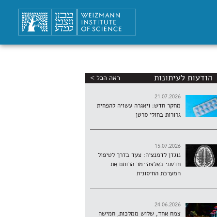
הודעות לעיתונות
ראה הכל >
21.07.2026
מחקר חדש: ויאגרה עשויה להפחית
גרורות בחולי סרטן
15.07.2026
נוגדן לדמנציה: צעד בדרך לטיפול
חדשני באלצהיימר הרותם את
המערכת החיסונית
24.06.2026
צמח אחד, שלוש ממלכות, חמישה