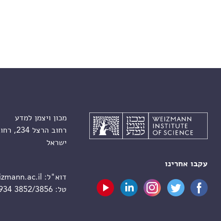
מכון ויצמן למדע
רחוב הרצל 234, רחובות 7610001
ישראל
עקבו אחרינו
דוא"ל:
zmann.ac.il
טל:
 934 3852/3856